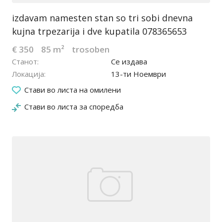
izdavam namesten stan so tri sobi dnevna
kujna trpezarija i dve kupatila 078365653
€ 350
85 m²
trosoben
Станот
Се издава
Локација
13-ти Ноември
16.03.2026
Стави во листа на омилени
Стави во листа за споредба