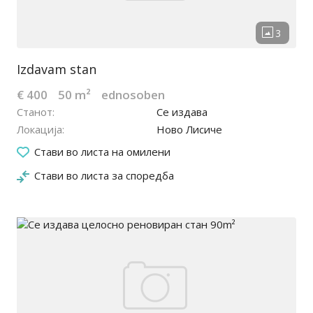
Izdavam stan
€ 400
50 m²
ednosoben
Станот
Се издава
Локација
Ново Лисиче
23.02.2026
Стави во листа на омилени
Стави во листа за споредба