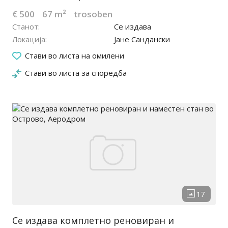
€ 500
67 m²
trosoben
Станот
Се издава
Локација
Јане Сандански
30.03.2026
Стави во листа на омилени
Стави во листа за споредба
Се издава комплетно реновиран и