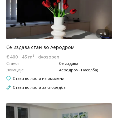
Се издава стан во Аеродром
€ 400
45 m²
dvosoben
Станот
Се издава
Локација
Аеродром (Населба)
11.07.2026
Стави во листа на омилени
Стави во листа за споредба