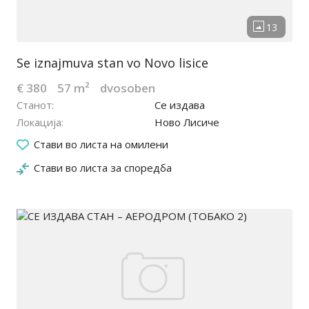
Se iznajmuva stan vo Novo lisice
€ 380
57 m²
dvosoben
Станот
Се издава
Локација
Ново Лисиче
13.05.2026
Стави во листа на омилени
Стави во листа за споредба