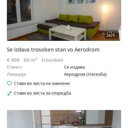
Se izdava trosoben stan vo Aerodrom
€ 400
60 m²
trosoben
Станот
Се издава
Локација
Аеродром (Населба)
29.06.2026
Стави во листа на омилени
Стави во листа за споредба