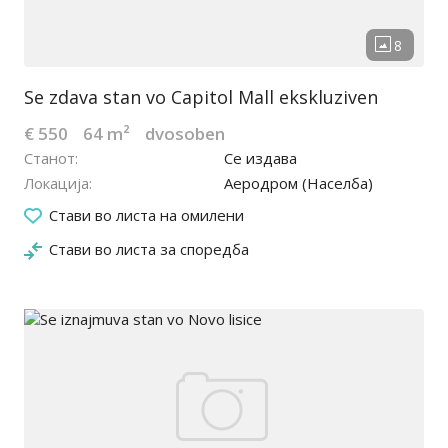
Se zdava stan vo Capitol Mall ekskluziven
€ 550
64 m²
dvosoben
Станот
Се издава
Локација
Аеродром (Населба)
14.05.2026
Стави во листа на омилени
Стави во листа за споредба