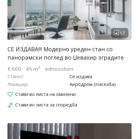
СЕ ИЗДАВА!!! Модерно уреден стан со
панорамски поглед во Џевахир зградите
€ 600
45 m²
ednosoben
Станот
Се издава
Локација
Аеродром (Населба)
03.08.2026
Стави во листа на омилени
Стави во листа за споредба