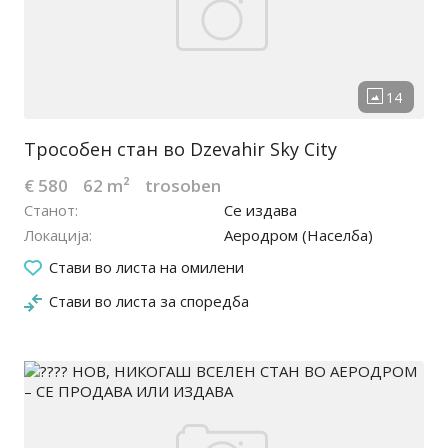
Трособен стан во Dzevahir Sky City
€ 580
62 m²
trosoben
Станот
Се издава
Локација
Аеродром (Населба)
15.06.2026
Стави во листа на омилени
Стави во листа за споредба