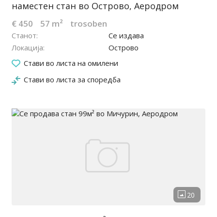
наместен стан во Острово, Аеродром
€ 450
57 m²
trosoben
Станот
Се издава
Локација
Острово
30.03.2026
Стави во листа на омилени
Стави во листа за споредба