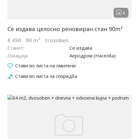
Се издава целосно реновиран стан 90m²
€ 450
90 m²
trosoben
Станот
Се издава
Локација
Аеродром (Населба)
22.02.2026
Стави во листа на омилени
Стави во листа за споредба