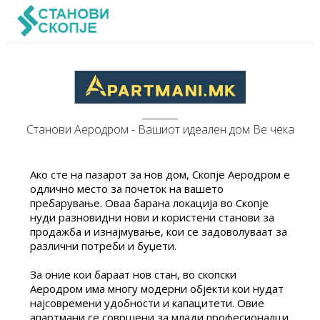
Станови Аеродром - Вашиот идеален дом Ве чека
Ако сте на пазарот за нов дом, Скопје Аеродром е
одлично место за почеток на вашето
пребарување. Оваа барана локација во Скопје
нуди разновидни нови и користени станови за
продажба и изнајмување, кои се задоволуваат за
различни потреби и буџети.
За оние кои бараат нов стан, во скопски
Аеродром има многу модерни објекти кои нудат
најсовремени удобности и капацитети. Овие
апартмани се совршени за млади професионалци