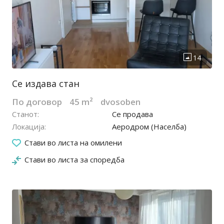
Се издава стан
По договор
45 m²
dvosoben
Станот
Се продава
Локација
Аеродром (Населба)
24.06.2026
Стави во листа на омилени
Стави во листа за споредба