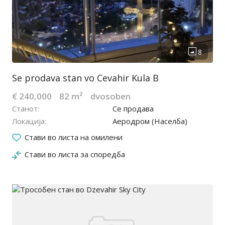
Se prodava stan vo Cevahir Kula B
€ 240,000
82 m²
dvosoben
Станот
Се продава
Локација
Аеродром (Населба)
20.06.2026
Стави во листа на омилени
Стави во листа за споредба