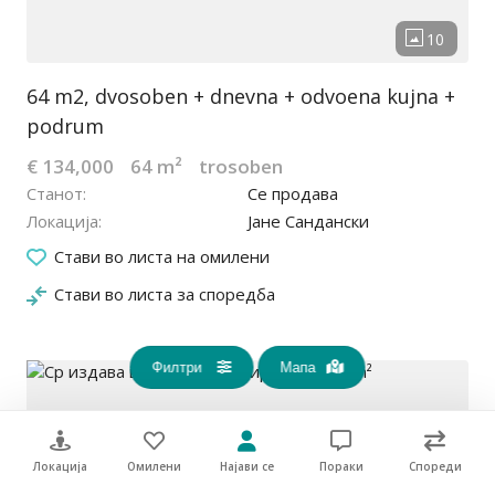
64 m2, dvosoben + dnevna + odvoena kujna +
podrum
€ 134,000
64 m²
trosoben
Станот
Се продава
Локација
Јане Сандански
16.02.2026
Стави во листа на омилени
Стави во листа за споредба
Филтри
Maпa
Локација
Омилени
Најави се
Пораки
Спореди