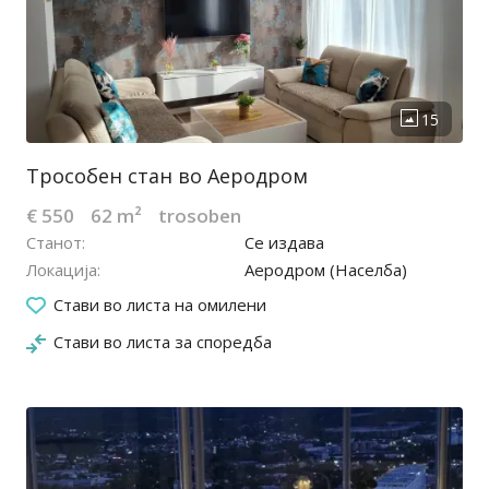
Трособен стан во Аеродром
€ 550
62 m²
trosoben
Станот
Се издава
Локација
Аеродром (Населба)
23.06.2026
Стави во листа на омилени
Стави во листа за споредба