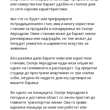
или семејства кои бараат удобен и стилски дом
со сите најнови карактеристики.
Ако сте со буџет или преферирате
потрадиционален стил, има и многу користени
станови за продажба и изнајмување во Скопје
Аеродром. Овие станови може да бараат некои
реновирања или надградби, но тие можат да
понудат уникатно и шармантно искуство за
живеење.
Без разлика дали барате нови или користени
станови, Скопје Аеродром нуди низа опции во
однос на големината и распоредот. Од пријатни
студија до пространи апартмани со три спални
соби, сигурно ќе најдете дом кој одговара на
вашите барања.
Во однос на локацијата, Скопје Аеродром е
погодна и достапна област со лесен пристап до
главните транспортни линии. Ова го прави
идеална локација за оние кои работат или