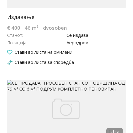
Издавање
€ 400
46 m²
dvosoben
Станот
Се издава
Локација
Аеродром
11.03.2026
Стави во листа на омилени
Стави во листа за споредба