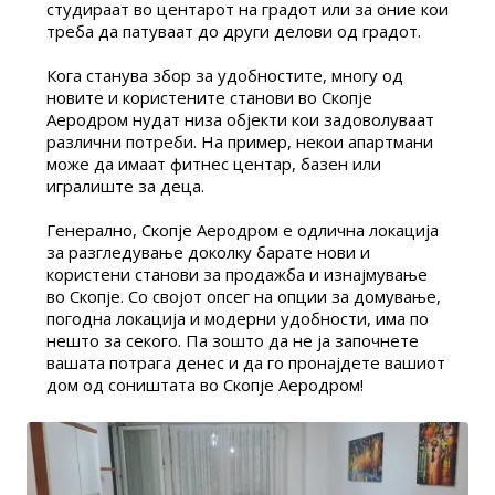
студираат во центарот на градот или за оние кои
треба да патуваат до други делови од градот.
Кога станува збор за удобностите, многу од
новите и користените станови во Скопје
Аеродром нудат низа објекти кои задоволуваат
различни потреби. На пример, некои апартмани
може да имаат фитнес центар, базен или
игралиште за деца.
Генерално, Скопје Аеродром е одлична локација
за разгледување доколку барате нови и
користени станови за продажба и изнајмување
во Скопје. Со својот опсег на опции за домување,
погодна локација и модерни удобности, има по
нешто за секого. Па зошто да не ја започнете
вашата потрага денес и да го пронајдете вашиот
дом од соништата во Скопје Аеродром!