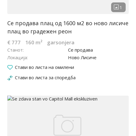
Се продава плац од 1600 м2 во ново лисиче
плац во градежен реон
€ 777
160 m²
garsonjera
Станот
Се продава
Локација
Ново Лисиче
24.05.2026
Стави во листа на омилени
Стави во листа за споредба