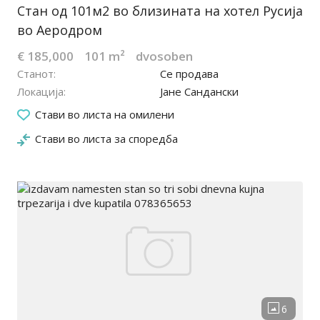
Стан од 101м2 во близината на хотел Русија
во Аеродром
€ 185,000
101 m²
dvosoben
Станот
Се продава
Локација
Јане Сандански
22.03.2026
Стави во листа на омилени
Стави во листа за споредба