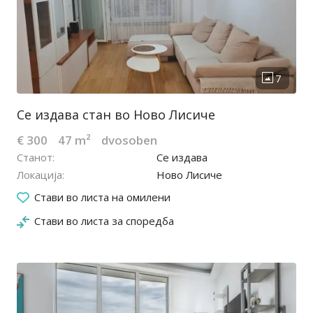
Се издава стан во Ново Лисиче
€ 300
47 m²
dvosoben
Станот
Се издава
Локација
Ново Лисиче
06.08.2026
Стави во листа на омилени
Стави во листа за споредба