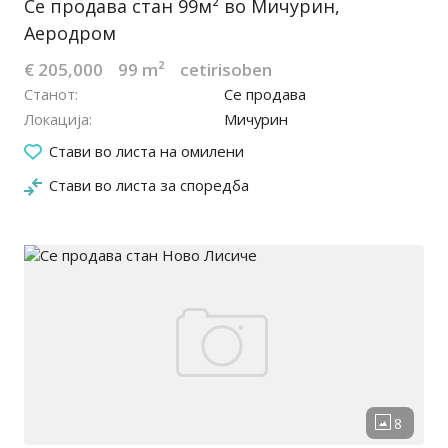
Се продава стан 99м² во Мичурин,
Аеродром
€ 205,000
99 m²
cetirisoben
Станот
Се продава
Локација
Мичурин
25.03.2026
Стави во листа на омилени
Стави во листа за споредба