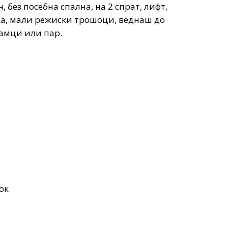
, без посебна спална, на 2 спрат, лифт,
ја, мали режиски трошоци, веднаш до
самци или пар.
ок