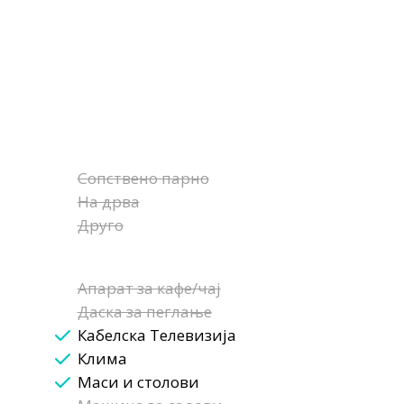
Сопствено парно
На дрва
Друго
Апарат за кафе/чај
Даска за пеглање
Кабелска Телевизија
Клима
Маси и столови