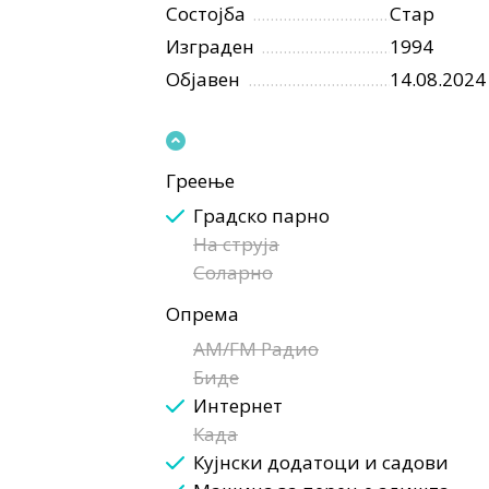
Состојба
Стар
Изграден
1994
Објавен
14.08.2024
Греење
Градско парно
На струја
Соларно
Опрема
AM/FM Радио
Биде
Интернет
Када
Кујнски додатоци и садови