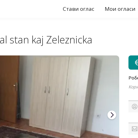
Стави оглас
Мои огласи
l stan kaj Zeleznicka
Роб
Кори