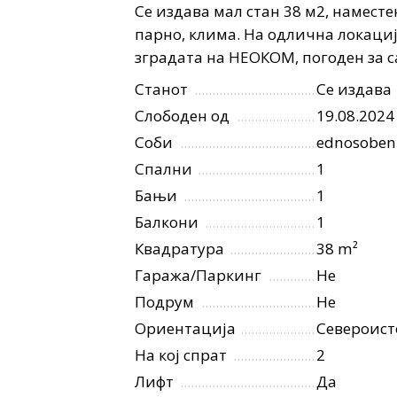
Се издава мал стан 38 м2, наместен
парно, клима. На одлична локаци
зградата на НЕОКОМ, погоден за 
Станот
Се издава
Слободен од
19.08.2024
Соби
ednosoben
Спални
1
Бањи
1
Балкони
1
Квадратура
38 m²
Гаража/Паркинг
Не
Подрум
Не
Ориентација
Североист
На кој спрат
2
Лифт
Да