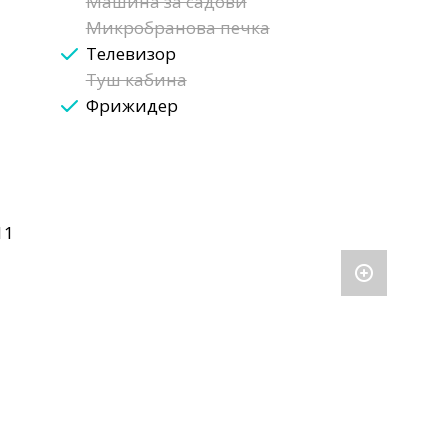
Машина за садови
Микробранова печка
Телевизор
Туш кабина
Фрижидер
11