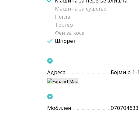
Машина за перење алишта
Машина за сушење
Пегла
Тостер
Фен за коса
Шпорет
Адреса
Бојмија 1-
Мобилен
070704633