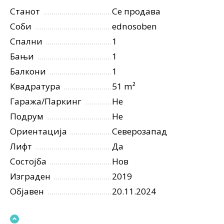
Станот
Се продава
Соби
ednosoben
Спални
1
Бањи
1
Балкони
1
Квадратура
51 m²
Гаража/Паркинг
Не
Подрум
Не
Ориентација
Северозапад
Лифт
Да
Состојба
Нов
Изграден
2019
Објавен
20.11.2024