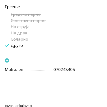
Греење
Градско парно
Сопствено парно
На струја
На дрва
Соларно
Друго
Мобилен
070248405
Jovan Jankulovski