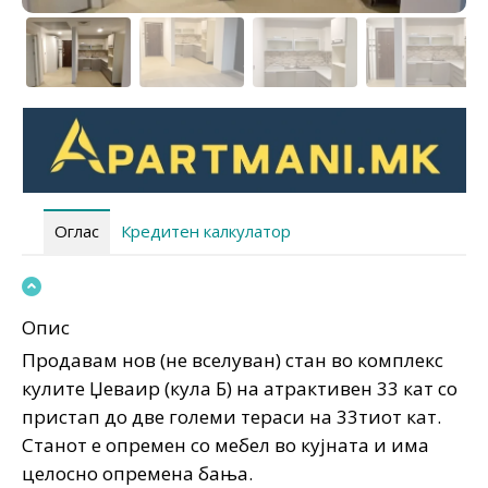
Оглас
Кредитен калкулатор
Опис
Продавам нов (не вселуван) стан во комплекс
кулите Џеваир (кула Б) на атрактивен 33 кат со
пристап до две големи тераси на 33тиот кат.
Станот е опремен со мебел во кујната и има
целосно опремена бања.