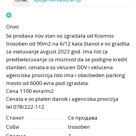
Опис
Se prodava nov stan vo zgradata od Kosmos
trosoben od 90m2 na 6/12 kata.Stanot e vo gradba
za vseluvanje avgust 2023 god. Ima list za
predbelezuvanje za moznost da se podigne kredit
stanben. cenata e so vklucen DDV i vklucena
agenciska provizija.Isto ima i obezbeden parking
mesto od 6000 evra pod zgradata.
Cena 1100 evra/m2
Cenata e so platen danok i agenciska provizija
tel.078/222-112
Станот
Се продава
Соби
trosoben
Спални
2