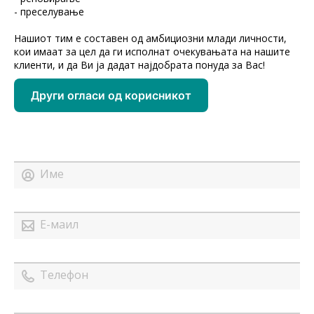
- преселување
Нашиот тим е составен од амбициозни млади личности,
кои имаат за цел да ги исполнат очекувањата на нашите
клиенти, и да Ви ја дадат најдобрата понуда за Вас!
Други огласи од корисникот