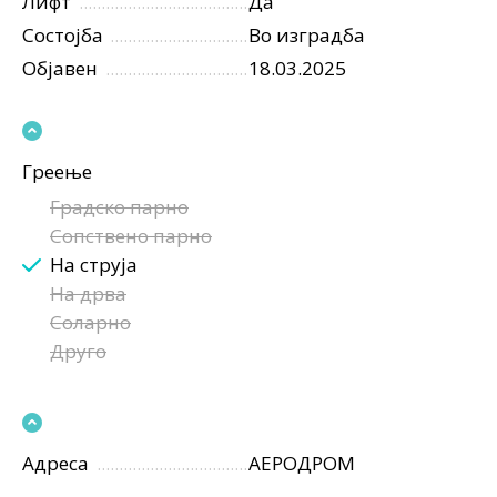
Лифт
Да
Состојба
Во изградба
Објавен
18.03.2025
Греење
Градско парно
Сопствено парно
На струја
На дрва
Соларно
Друго
Адреса
АЕРОДРОМ