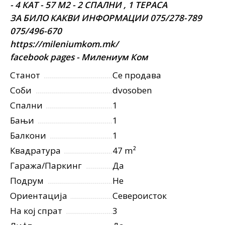
- 4 КАТ - 57 М2 - 2 СПАЛНИ , 1 ТЕРАСА
ЗА БИЛО КАКВИ ИНФОРМАЦИИ 075/278-789
075/496-670
https://mileniumkom.mk/
facebook pages - Милениум Ком
Станот
Се продава
Соби
dvosoben
Спални
1
Бањи
1
Балкони
1
Квадратура
47 m²
Гаража/Паркинг
Да
Подрум
Не
Ориентација
Североисток
На кој спрат
3