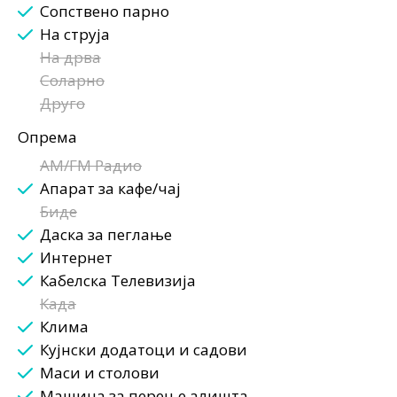
Сопствено парно
На струја
На дрва
Соларно
Друго
Опрема
AM/FM Радио
Апарат за кафе/чај
Биде
Даска за пеглање
Интернет
Кабелска Телевизија
Када
Клима
Кујнски додатоци и садови
Маси и столови
Машина за перење алишта