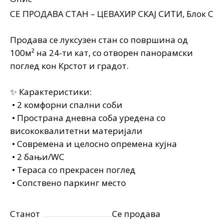
СЕ ПРОДАВА СТАН – ЦЕВАХИР СКАЈ СИТИ, Блок C
Продава се луксузен стан со површина од
100м² на 24-ти кат, со отворен панорамски
поглед кон Крстот и градот.
✨ Карактеристики:
• 2 комфорни спални соби
• Пространа дневна соба уредена со
висококвалитетни материјали
• Современа и целосно опремена кујна
• 2 бањи/WC
• Тераса со прекрасен поглед
• Сопствено паркинг место
Станот
Се продава