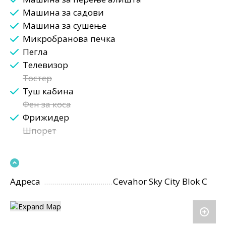
Машина за садови
Машина за сушење
Микробранова печка
Пегла
Телевизор
Тостер
Туш кабина
Фен за коса
Фрижидер
Шпорет
Адреса
Cevahor Sky City Blok C