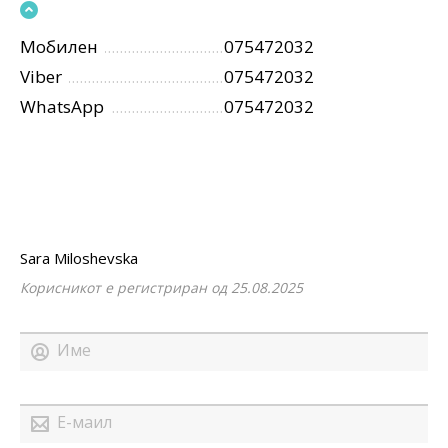
Мобилен
075472032
Viber
075472032
WhatsApp
075472032
Sara Miloshevska
Корисникот е регистриран од 25.08.2025