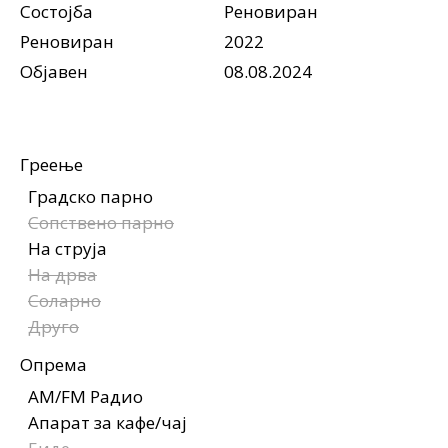
Состојба
Реновиран
Реновиран
2022
Објавен
08.08.2024
Греење
Градско парно
Сопствено парно
На струја
На дрва
Соларно
Друго
Опрема
AM/FM Радио
Апарат за кафе/чај