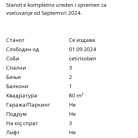
Stanot e kompletno ureden i spremen za
vseluvanje od Septemvri 2024.
Станот
Се издава
Слободен од
01.09.2024
Соби
cetirisoben
Спални
3
Бањи
2
Балкони
1
Квадратура
80 m²
Гаража/Паркинг
Не
Подрум
Не
На кој спрат
3
Лифт
Не