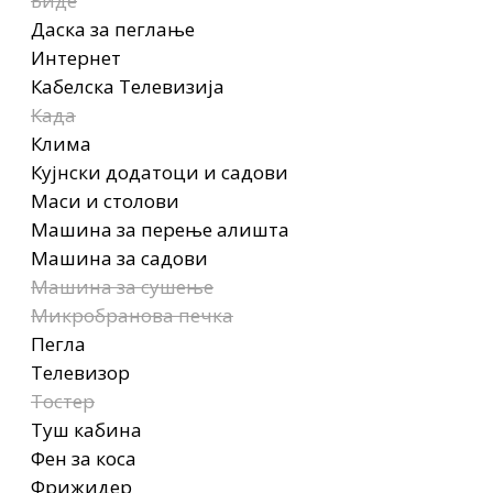
Биде
Даска за пеглање
Интернет
Кабелска Телевизија
Када
Клима
Кујнски додатоци и садови
Маси и столови
Машина за перење алишта
Машина за садови
Машина за сушење
Микробранова печка
Пегла
Телевизор
Тостер
Туш кабина
Фен за коса
Фрижидер