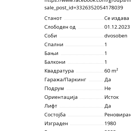
sale_post_id=3326352054178039
Станот
Се издава
Слободен од
01.12.2023
Соби
dvosoben
Спални
1
Бањи
1
Балкони
1
Квадратура
60 m²
Гаража/Паркинг
Да
Подрум
Не
Ориентација
Исток
Лифт
Да
Состојба
Реновира
Изграден
1980