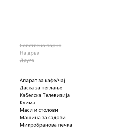
Сопствено парно
На дрва
Друго
Апарат за кафе/чај
Даска за пеглање
Кабелска Телевизија
Клима
Маси и столови
Машина за садови
Микробранова печка