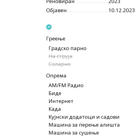
Реновиран
2023
Објавен
10.12.2023
Греење
Градско парно
На струја
Соларно
Опрема
AM/FM Радио
Биде
Интернет
Када
Кујнски додатоци и садови
Машина за перење алишта
Машина за сушење