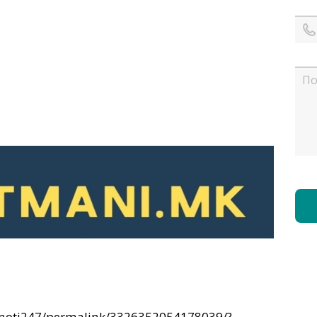
imoti247/permalink/3326352054178039/?