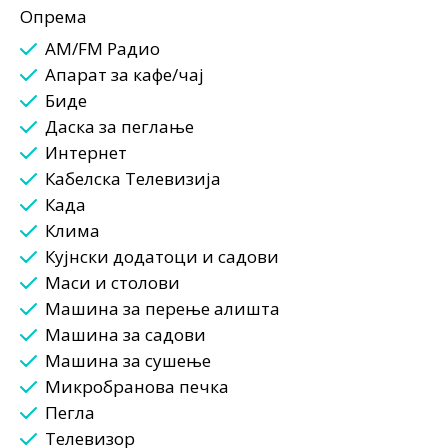
Опрема
AM/FM Радио
Апарат за кафе/чај
Биде
Даска за пеглање
Интернет
Кабелска Телевизија
Када
Клима
Кујнски додатоци и садови
Маси и столови
Машина за перење алишта
Машина за садови
Машина за сушење
Микробранова печка
Пегла
Телевизор