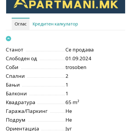
Оглас
Кредитен калкулатор
Станот
Се продава
Слободен од
01.09.2024
Соби
trosoben
Спални
2
Бањи
1
Балкони
1
Квадратура
65 m²
Гаража/Паркинг
Не
Подрум
Не
Ориентација
Југ