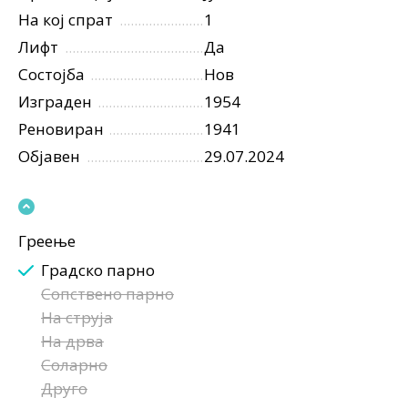
На кој спрат
1
Лифт
Да
Состојба
Нов
Изграден
1954
Реновиран
1941
Објавен
29.07.2024
Греење
Градско парно
Сопствено парно
На струја
На дрва
Соларно
Друго