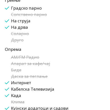
Греење
Градско парно
Сопствено парно
На струја
На дрва
Соларно
Друго
Опрема
AM/FM Радио
Апарат за кафе/чај
Биде
Даска за пеглање
Интернет
Кабелска Телевизија
Када
Клима
Кујнски додатоци и садови