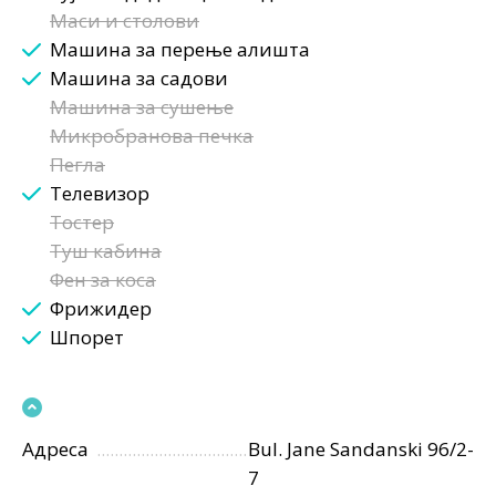
Маси и столови
Машина за перење алишта
Машина за садови
Машина за сушење
Микробранова печка
Пегла
Телевизор
Тостер
Туш кабина
Фен за коса
Фрижидер
Шпорет
Адреса
Bul. Jane Sandanski 96/2-
7