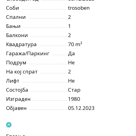
Соби
trosoben
Спални
2
Бањи
1
Балкони
2
Квадратура
70 m²
Гаража/Паркинг
Да
Подрум
Не
На кој спрат
2
Лифт
Не
Состојба
Стар
Изграден
1980
Објавен
05.12.2023