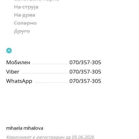
На струја
На дрва
Соларно
Друго
Мобилен
070/357-305
Viber
070/357-305
WhatsApp
070/357-305
mihaela mihailova
Корисникот е регистриран од 05.06.2026