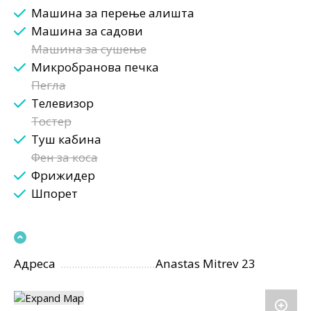
Машина за перење алишта
Машина за садови
Машина за сушење
Микробранова печка
Пегла
Телевизор
Тостер
Туш кабина
Фен за коса
Фрижидер
Шпорет
Адреса
Anastas Mitrev 23