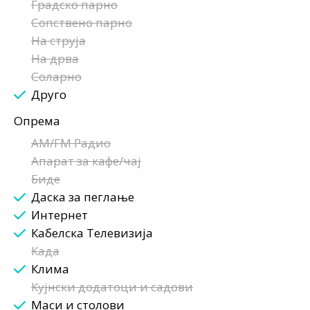
Градско парно
Сопствено парно
На струја
На дрва
Соларно
Друго
Опрема
AM/FM Радио
Апарат за кафе/чај
Биде
Даска за пеглање
Интернет
Кабелска Телевизија
Када
Клима
Кујнски додатоци и садови
Маси и столови