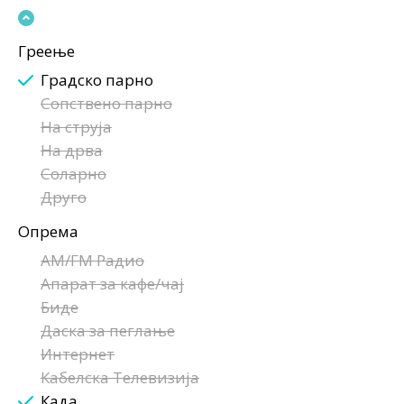
Греење
Градско парно
Сопствено парно
На струја
На дрва
Соларно
Друго
Опрема
AM/FM Радио
Апарат за кафе/чај
Биде
Даска за пеглање
Интернет
Кабелска Телевизија
Када