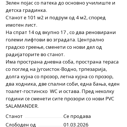
Зелен појас со патека до основно училиште и
детска градинка.
Станот е 101 м2 и подрум од 4 м2, според
имотен лист.
На спрат 14 од вкупно 17 , со два реновирани
големи лифтови во зградата. Централно
градско греење, сменети со нови дел од
радијаторите во станот.
Има пространа дневна соба, прострaна тераса
со поглед на југоисток-Водно, трпезарија,
долга кујна со прозор, летна кујна со прозор,
два ходника, две спални соби, една бања, еден
тоалет-гостинско WC и остава. Пред неколку
години се сменети сите прозори со нови PVC
SALAMANDER.
Станот
Се продава
Слободен од
01.03.2026