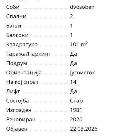
Соби
dvosoben
Спални
2
Бањи
1
Балкони
1
Квадратура
101 m²
Гаража/Паркинг
Да
Подрум
Да
Ориентација
Југоисток
На кој спрат
14
Лифт
Да
Состојба
Стар
Изграден
1981
Реновиран
2020
Објавен
22.03.2026