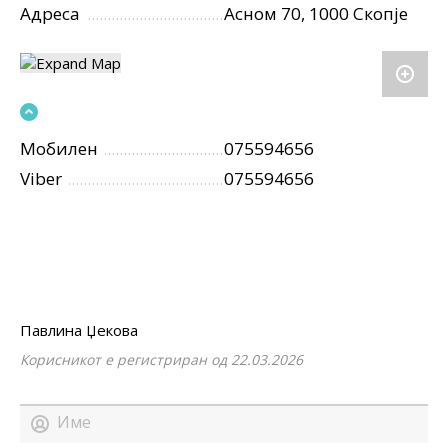
Адреса
Асном 70, 1000 Скопје
Мобилен
075594656
Viber
075594656
Павлина Џекова
Корисникот е регистриран од 22.03.2026