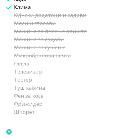
Клима
Кујнски додатоци и садови
Маси и столови
Машина за перење алишта
Машина за садови
Машина за сушење
Микробранова печка
Пегла
Телевизор
Тостер
Туш кабина
Фен за коса
Фрижидер
Шпорет