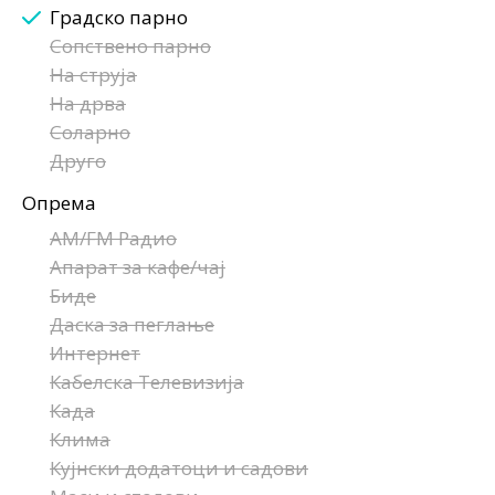
Градско парно
Сопствено парно
На струја
На дрва
Соларно
Друго
Опрема
AM/FM Радио
Апарат за кафе/чај
Биде
Даска за пеглање
Интернет
Кабелска Телевизија
Када
Клима
Кујнски додатоци и садови