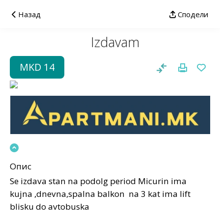
Назад
Сподели
Izdavam
MKD 14
Опис
Se izdava stan na podolg period Micurin ima
kujna ,dnevna,spalna balkon na 3 kat ima lift
blisku do avtobuska