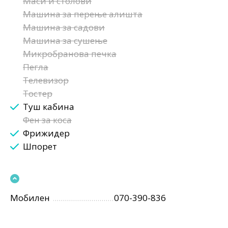
Маси и столови
Машина за перење алишта
Машина за садови
Машина за сушење
Микробранова печка
Пегла
Телевизор
Тостер
Туш кабина
Фен за коса
Фрижидер
Шпорет
Мобилен
070-390-836