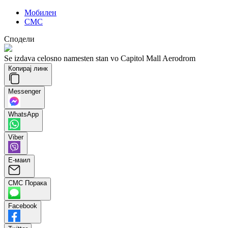
Мобилен
СМС
Сподели
Se izdava celosno namesten stan vo Capitol Mall Aerodrom
Копирај линк
Messenger
WhatsApp
Viber
Е-маил
СМС Порака
Facebook