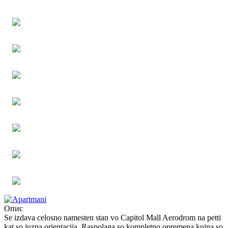
Опис
Se izdava celosno namesten stan vo Capitol Mall Aerodrom na petti
kat so juzna orientacija. Raspolaga so kompletno opremena kujna so