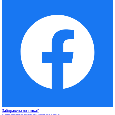
Заборавена лозинка?