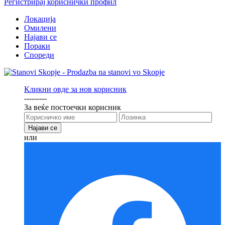
Регистрирај кориснички профил
Локација
Омилени
Најави се
Пораки
Спореди
Кликни овде за нов корисник
---------
За веќе постоечки корисник
или