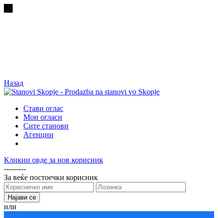
Назад
Стави оглас
Мои огласи
Сите станови
Агенции
Кликни овде за нов корисник
---------
За веќе постоечки корисник
или