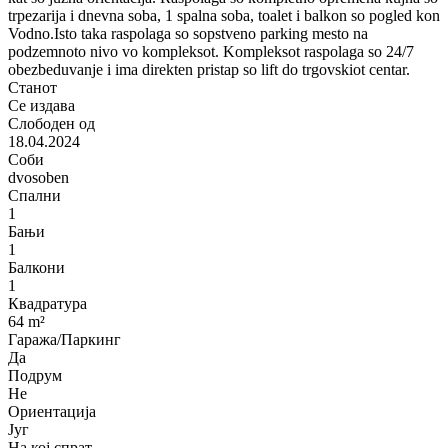
trpezarija i dnevna soba, 1 spalna soba, toalet i balkon so pogled kon
Vodno.Isto taka raspolaga so sopstveno parking mesto na
podzemnoto nivo vo kompleksot. Kompleksot raspolaga so 24/7
obezbeduvanje i ima direkten pristap so lift do trgovskiot centar.
Станот
Се издава
Слободен од
18.04.2024
Соби
dvosoben
Спални
1
Бањи
1
Балкони
1
Квадратура
64 m²
Гаража/Паркинг
Да
Подрум
Не
Ориентација
Југ
На кој спрат