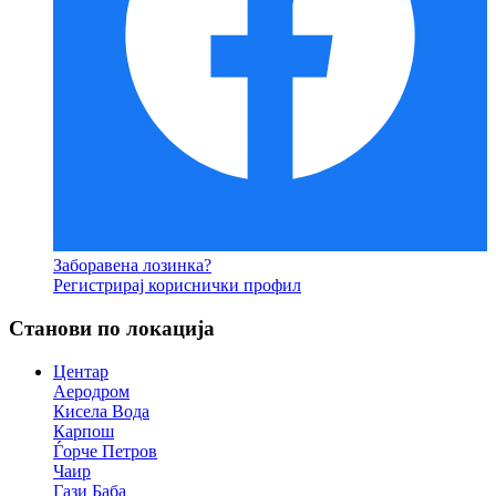
Заборавена лозинка?
Регистрирај кориснички профил
Станови по локација
Центар
Аеродром
Кисела Вода
Карпош
Ѓорче Петров
Чаир
Гази Баба