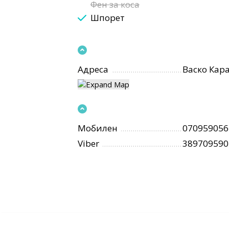
Фен за коса
Шпорет
Адреса
Васко Кара
Мобилен
070959056
Viber
389709590