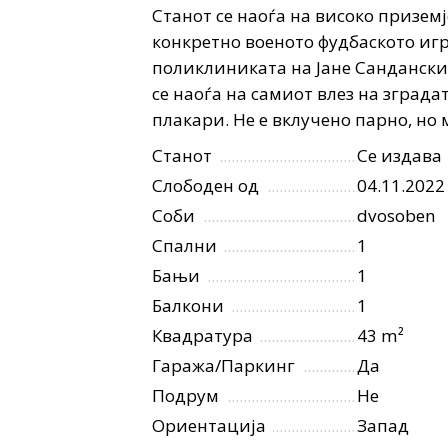
Станот се наоѓа на високо приземј
конкретно военото фудбаското игр
поликлиниката на Јане Сандански.
се наоѓа на самиот влез на зграда
плакари. Не е вклучено парно, но м
Станот
Се издава
Слободен од
04.11.2022
Соби
dvosoben
Спални
1
Бањи
1
Балкони
1
Квадратура
43 m²
Гаража/Паркинг
Да
Подрум
Не
Ориентација
Запад