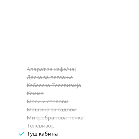
Апарат за кафе/чај
Даска за пеглање
Кабелска Телевизија
Клима
Маси и столови
Машина за садови
Микробранова печка
Телевизор
Туш кабина