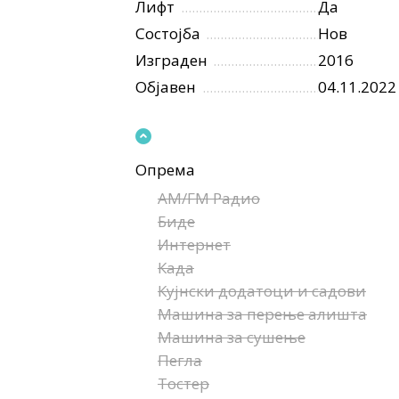
Лифт
Да
Состојба
Нов
Изграден
2016
Објавен
04.11.2022
Опрема
AM/FM Радио
Биде
Интернет
Када
Кујнски додатоци и садови
Машина за перење алишта
Машина за сушење
Пегла
Тостер