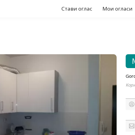
Стави оглас
Мои огласи
Gor
Кори