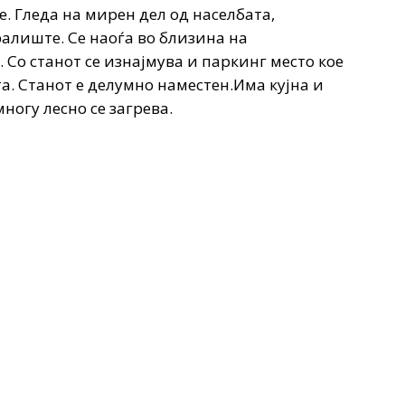
е. Гледа на мирен дел од населбата,
алиште. Се наоѓа во близина на
 Со станот се изнајмува и паркинг место кое
та. Станот е делумно наместен.Има кујна и
ногу лесно се загрева.