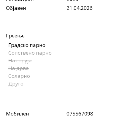
Објавен
21.04.2026
Греење
Градско парно
Сопствено парно
На струја
На дрва
Соларно
Друго
Мобилен
075567098