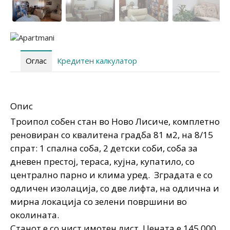
Оглас
Кредитен калкулатор
Опис
Троипол собен стан во Ново Лисиче, комплетно
реновиран со квалитена градба 81 м2, на 8/15
спрат: 1 спална соба, 2 детски соби, соба за
дневен престој, тераса, кујна, купатило, со
централно парно и клима уред. Зградата е со
одличен изолација, со две лифта, на одлична и
мирна локација со зелени површини во
околината.
Станот е со чист имотен лист. Цената е 145.000