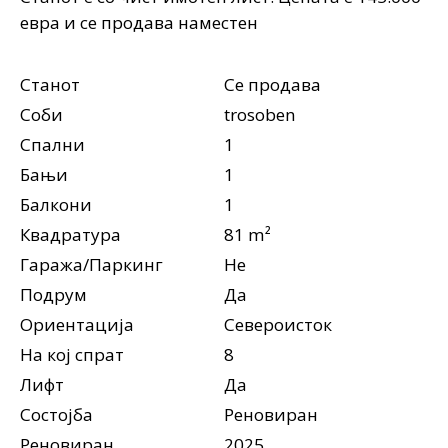
евра и се продава наместен
Станот
Се продава
Соби
trosoben
Спални
1
Бањи
1
Балкони
1
Квадратура
81 m²
Гаража/Паркинг
Не
Подрум
Да
Ориентација
Североисток
На кој спрат
8
Лифт
Да
Состојба
Реновиран
Реновиран
2025