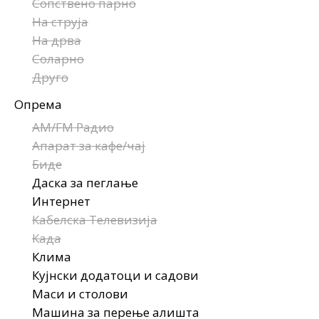
Сопствено парно
На струја
На дрва
Соларно
Друго
Опрема
AM/FM Радио
Апарат за кафе/чај
Биде
Даска за пеглање
Интернет
Кабелска Телевизија
Када
Клима
Кујнски додатоци и садови
Маси и столови
Машина за перење алишта