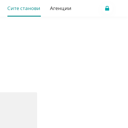
Сите станови
Агенции