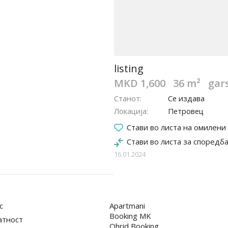
listing
MKD 1,600
36 m²
gar
Станот
Се издава
Локација
Петровец
Стави во листа на омилени
Стави во листа за споредб
16.01.2024
с
Apartmani
Booking MK
атност
Ohrid Booking