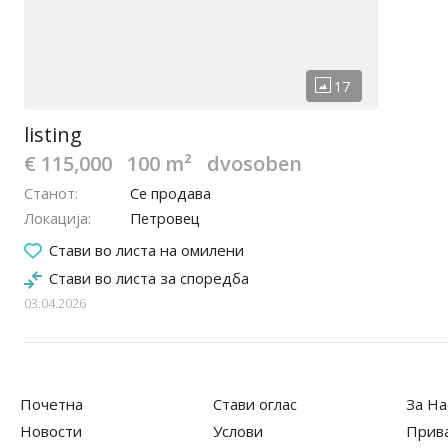
listing
€ 115,000
100 m²
dvosoben
Станот
Се продава
Локација
Петровец
Стави во листа на омилени
Стави во листа за споредба
03.04.2026
Почетна
Стави оглас
За На
Новости
Услови
Прив