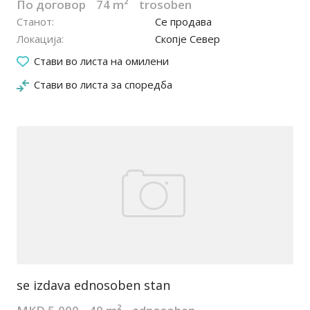
По договор
74 m²
trosoben
Станот
Се продава
Локација
Скопје Север
12.05.2023
Стави во листа на омилени
Стави во листа за споредба
se izdava ednosoben stan