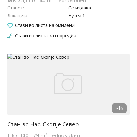
MKD 5,000
40 m²
ednosoben
Станот
Се издава
Локација
Бутел 1
07.09.2022
Стави во листа на омилени
Стави во листа за споредба
Стан во Нас. Скопје Север
€ 67,000
79 m²
ednosoben