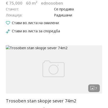
€ 75,000
60 m²
ednosoben
Станот
Се продава
Локација
Радишани
15.09.2024
Стави во листа на омилени
Стави во листа за споредба
Trosoben stan skopje sever 74m2