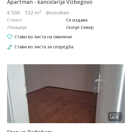
Apartman - kancelarija Vizbegovo
€ 500
122 m²
dvosoben
Станот
Се издава
Локација
Скопје Север
08.12.2025
Стави во листа на омилени
Стави во листа за споредба