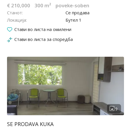
€ 210,000
300 m²
poveke-soben
Станот
Се продава
Локација
Бутел 1
22.04.2025
Стави во листа на омилени
Стави во листа за споредба
SE PRODAVA KUKA