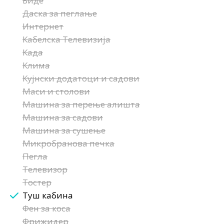
Биде
Даска за пеглање
Интернет
Кабелска Телевизија
Када
Клима
Кујнски додатоци и садови
Маси и столови
Машина за перење алишта
Машина за садови
Машина за сушење
Микробранова печка
Пегла
Телевизор
Тостер
Туш кабина
Фен за коса
Фрижидер