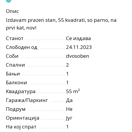
Опис
Izdavam prazen stan, 55 kvadrati, so parno, na
prvi kat, nov!
Станот
Се издава
Слободен од
24.11.2023
Соби
dvosoben
Спални
2
Бањи
1
Балкони
1
Квадратура
55 m²
Гаража/Паркинг
Да
Подрум
Не
Ориентација
Југ
На кој спрат
1