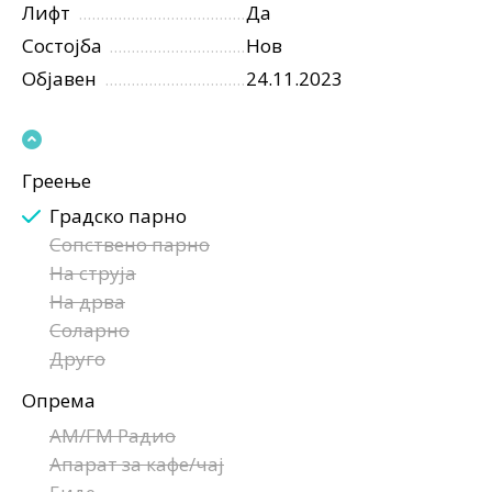
Лифт
Да
Состојба
Нов
Објавен
24.11.2023
Греење
Градско парно
Сопствено парно
На струја
На дрва
Соларно
Друго
Опрема
AM/FM Радио
Апарат за кафе/чај