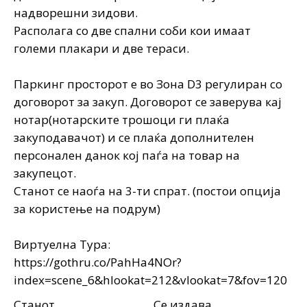
надворешни зидови.
Располага со две спални соби кои имаат
големи плакари и две тераси.
Паркинг просторот е во Зона D3 регулиран со
договорот за закуп. Договорот се заверува кај
нотар(нотарските трошоци ги плаќа
закуподавачот) и се плаќа дополнителен
персонален данок кој паѓа на товар на
закупецот.
Станот се наоѓа на 3-ти спрат. (постои опција
за користење на подрум)
Виртуелна Тура:
https://gothru.co/PahHa4NOr?
index=scene_6&hlookat=212&vlookat=7&fov=120
Станот
Се издава