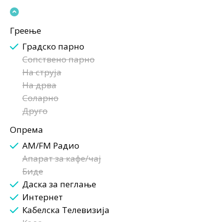
Греење
Градско парно
Сопствено парно
На струја
На дрва
Соларно
Друго
Опрема
AM/FM Радио
Апарат за кафе/чај
Биде
Даска за пеглање
Интернет
Кабелска Телевизија