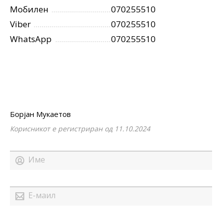
Мобилен
070255510
Viber
070255510
WhatsApp
070255510
Борјан Мукаетов
Корисникот е регистриран од 11.10.2024