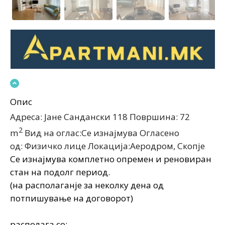
Опис
Адреса: Јане Сандански 118
Површина: 72
2
m
Вид на оглас:Се изнајмува
Огласено
од: Физичко лице
Локација:Аеродром, Скопjе
Се изнајмува комплетно опремен и реновиран
стан на подолг период.
(на располаганје за неколку дена од
потпишување на договорот)
располага со: