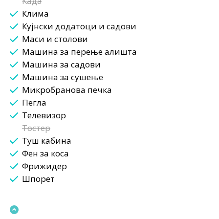
Када
Клима
Кујнски додатоци и садови
Маси и столови
Машина за перење алишта
Машина за садови
Машина за сушење
Микробранова печка
Пегла
Телевизор
Тостер
Туш кабина
Фен за коса
Фрижидер
Шпорет