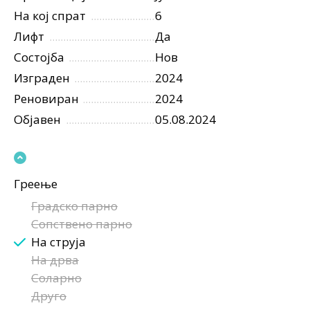
На кој спрат
6
Лифт
Да
Состојба
Нов
Изграден
2024
Реновиран
2024
Објавен
05.08.2024
Греење
Градско парно
Сопствено парно
На струја
На дрва
Соларно
Друго