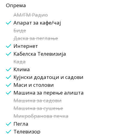
Опрема
AM/FM Радио
Апарат за кафе/чај
Биде
Даска за пеглање
Интернет
Кабелска Телевизија
Када
Клима
Кујнски додатоци и садови
Маси и столови
Машина за перење алишта
Машина за садови
Машина за сушење
Микробранова печка
Пегла
Телевизор