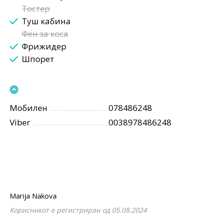
Тостер
Туш кабина
Фен за коса
Фрижидер
Шпорет
Мобилен
078486248
Viber
0038978486248
Marija Nakova
Корисникот е регистриран од 05.08.2024