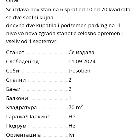
Опис
Se izdava nov stan na 6 sprat od 10 od 70 kvadrata
so dve spalni kujna
dnevna dve kupatila i podzemen parking na -1
nivo vo nova zgrada stanot e celosno opremen i
vseliv od 1 septemvri
Станот
Се издава
Слободен од
01.09.2024
Соби
trosoben
Спални
2
Бањи
2
Балкони
1
Квадратура
70 m²
Гаража/Паркинг
Не
Подрум
Не
Ориентација
Југ