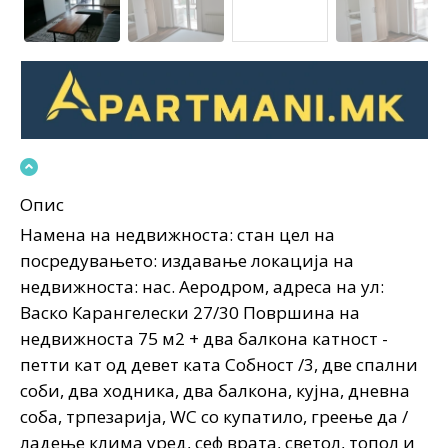
Опис
Намена на недвижноста: стан цел на
посредувањето: издавање локација на
недвижноста: нас. Аеродром, адреса на ул:
Васко Карангелески 27/30 Површина на
недвижноста 75 м2 + два балкона катност -
петти кат од девет ката Собност /3, две спални
соби, два ходника, два балкона, кујна, дневна
соба, трпезарија, WC со купатило, греење да /
ладење клима уред, сеф врата, светол, топол и