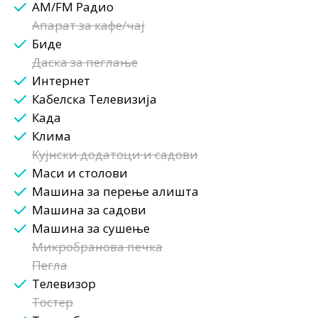
AM/FM Радио
Апарат за кафе/чај
Биде
Даска за пеглање
Интернет
Кабелска Телевизија
Када
Клима
Кујнски додатоци и садови
Маси и столови
Машина за перење алишта
Машина за садови
Машина за сушење
Микробранова печка
Пегла
Телевизор
Тостер