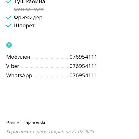
Туш кабина
Фен за коса
Фрижидер
Шпорет
Мобилен
076954111
Viber
076954111
WhatsApp
076954111
Pance Trajanovski
Корисникот е регистриран од 27.07.2023