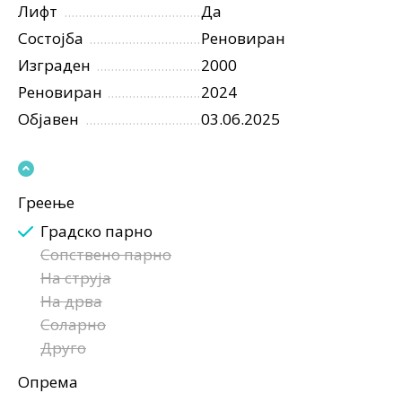
Лифт
Да
Состојба
Реновиран
Изграден
2000
Реновиран
2024
Објавен
03.06.2025
Греење
Градско парно
Сопствено парно
На струја
На дрва
Соларно
Друго
Опрема