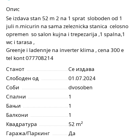
Опис
Se izdava stan 52 m 2 na 1 sprat sloboden od 1
juli n.micurin na sama zeleznicka stanica celosno
opremen so salon kujna i trepezarija ,1 spalna,1
wc i tarasa ,
Greenje i ladennje na inverter klima , cena 300 e
tel kont 077708214
Станот
Се издава
Слободен од
01.07.2024
Соби
dvosoben
Спални
1
Бањи
1
Балкони
1
Квадратура
52 m²
Гаража/Паркинг
Да