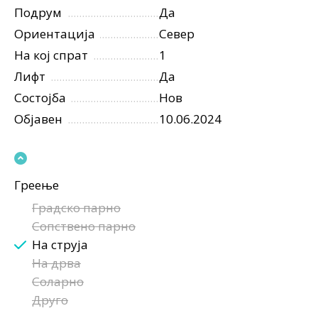
Подрум
Да
Ориентација
Север
На кој спрат
1
Лифт
Да
Состојба
Нов
Објавен
10.06.2024
Греење
Градско парно
Сопствено парно
На струја
На дрва
Соларно
Друго