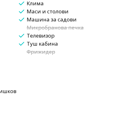
Клима
Маси и столови
Машина за садови
Микробранова печка
Телевизор
Туш кабина
Фрижидер
ишков