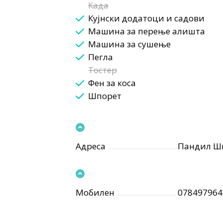
Када
Кујнски додатоци и садови
Машина за перење алишта
Машина за сушење
Пегла
Тостер
Фен за коса
Шпорет
Адреса
Пандил Ш
Мобилен
078497964