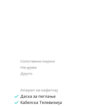
Сопствено парно
На дрва
Друго
Апарат за кафе/чај
Даска за пеглање
Кабелска Телевизија