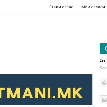
Стави оглас
Мои огласи
Ева
Кори