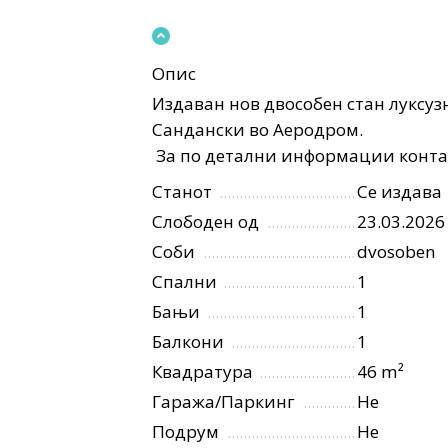
Опис
Издаван нов двособен стан луксуз
Сандански во Аеродром.
За по детални информации конта
Станот
Се издава
Слободен од
23.03.2026
Соби
dvosoben
Спални
1
Бањи
1
Балкони
1
Квадратура
46 m²
Гаража/Паркинг
Не
Подрум
Не