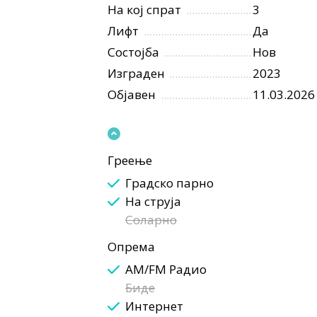
На кој спрат
3
Лифт
Да
Состојба
Нов
Изграден
2023
Објавен
11.03.2026
Греење
Градско парно
На струја
Соларно
Опрема
AM/FM Радио
Биде
Интернет