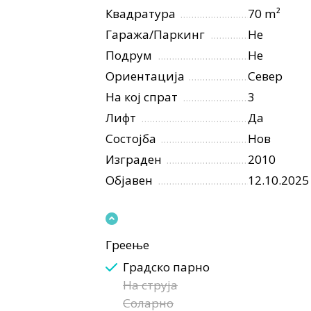
Квадратура
70 m²
Гаража/Паркинг
Не
Подрум
Не
Ориентација
Север
На кој спрат
3
Лифт
Да
Состојба
Нов
Изграден
2010
Објавен
12.10.2025
Греење
Градско парно
На струја
Соларно