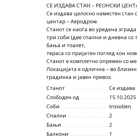
СЕ ИЗДАВА СТАН – РЕОНСКИ ЦЕНТ
Се издава целосно наместен стан 
центар – Аеродром.
Станот се наоѓа во уредена зграда 
три соби (две спални и дневна со т
бања и тоалет,
тераса со пријатен поглед кон нов
Станот е комплетно опремен со ме
Локацијата е одлична – во близи
градинка и јавен превоз.
Станот
Се издава
Слободен од
15.10.2025
Соби
trosoben
Спални
2
Бањи
2
Балкони
1