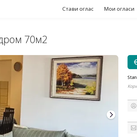
Стави оглас
Мои огласи
дром 70м2
Sta
Кори