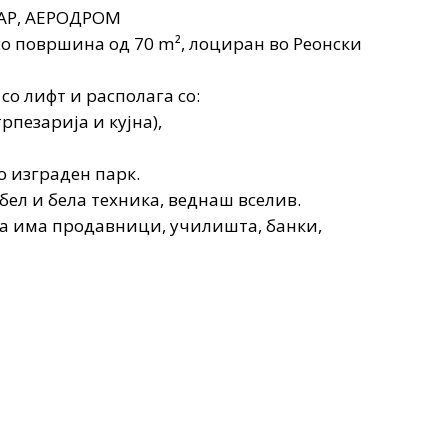
АР, АЕРОДРОМ
со површина од 70 m², лоциран во Реонски
со лифт и располага со:
рпезарија и кујна),
о изграден парк.
бел и бела техника, веднаш вселив.
на има продавници, училишта, банки,