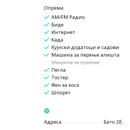
Опрема
AM/FM Радио
Биде
Интернет
Када
Кујнски додатоци и садови
Машина за перење алишта
Машина за сушење
Пегла
Тостер
Фен за коса
Шпорет
Адреса
Бато 2б