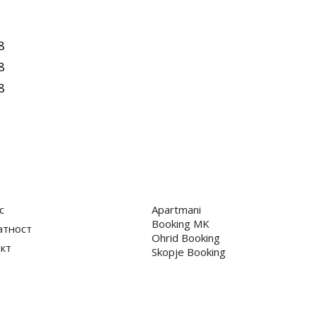
8
8
8
с
Apartmani
Booking MK
атност
Ohrid Booking
кт
Skopje Booking