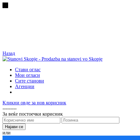
Назад
Стави оглас
Мои огласи
Сите станови
Агенции
Кликни овде за нов корисник
---------
За веќе постоечки корисник
или