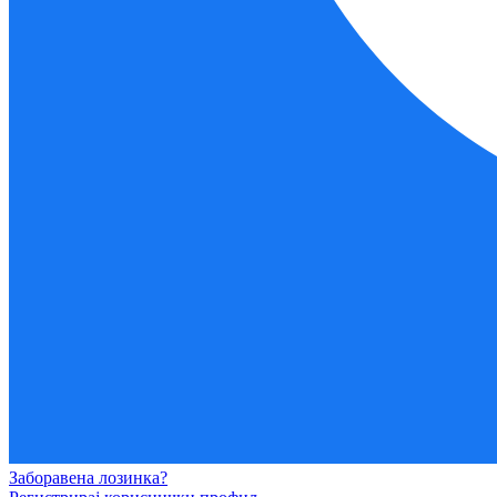
Заборавена лозинка?