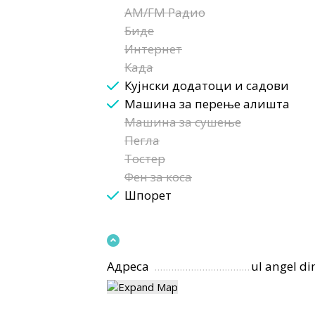
AM/FM Радио
Биде
Интернет
Када
Кујнски додатоци и садови
Машина за перење алишта
Машина за сушење
Пегла
Тостер
Фен за коса
Шпорет
Адреса
ul angel d