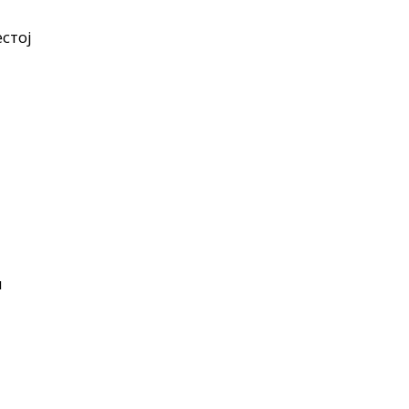
стој
н