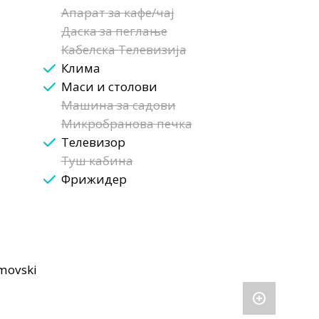
Апарат за кафе/чај
Даска за пеглање
Кабелска Телевизија
Клима
Маси и столови
Машина за садови
Микробранова печка
Телевизор
Туш кабина
Фрижидер
imovski