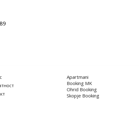
89
с
Apartmani
Booking MK
атност
Ohrid Booking
кт
Skopje Booking