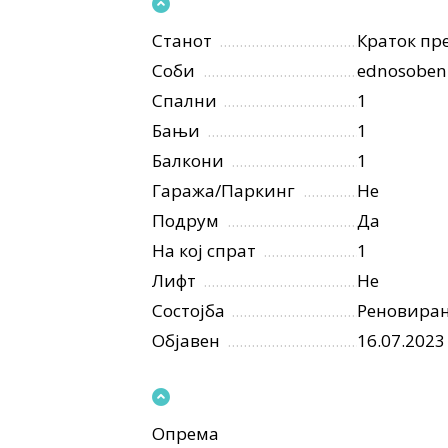
Станот
Краток пре
Соби
ednosoben
Спални
1
Бањи
1
Балкони
1
Гаража/Паркинг
Не
Подрум
Да
На кој спрат
1
Лифт
Не
Состојба
Реновира
Објавен
16.07.2023
Опрема