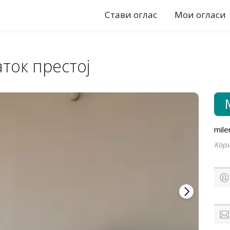
Стави оглас
Мои огласи
аток престој
mile
Кори