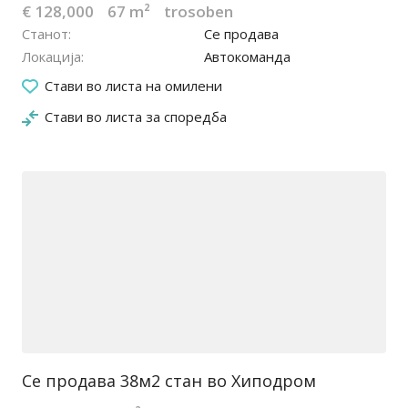
€ 128,000
67 m²
trosoben
Станот
Се продава
Локација
Автокоманда
30.03.2026
Стави во листа на омилени
Стави во листа за споредба
Се продава 38м2 стан во Хиподром