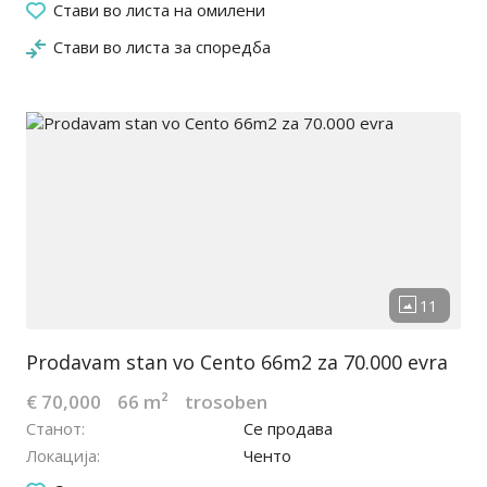
11.12.2025
Стави во листа на омилени
Стави во листа за споредба
Prodavam stan vo Cento 66m2 za 70.000 evra
€ 70,000
66 m²
trosoben
Станот
Се продава
Локација
Ченто
24.11.2025