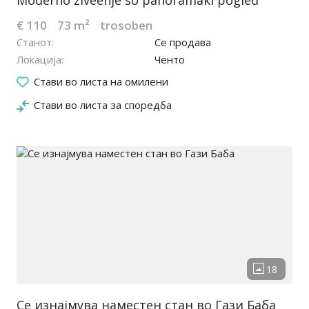
Moderno ziveenje so panoramaki pogled
€ 110
73 m²
trosoben
Станот
Се продава
Локација
Ченто
08.07.2026
Стави во листа на омилени
Стави во листа за споредба
Се изнајмува наместен стан во Гази Баба