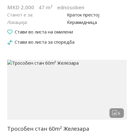
MKD 2,000
47 m²
ednosoben
Станот е за
Краток престој
Локација
Ќерамидница
05.05.2026
Стави во листа на омилени
Стави во листа за споредба
Трособен стан 60m² Железара