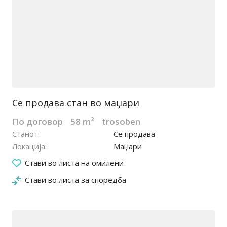
Се продава стан во маџари
По договор
58 m²
trosoben
Станот
Се продава
Локација
Маџари
06.10.2024
Стави во листа на омилени
Стави во листа за споредба