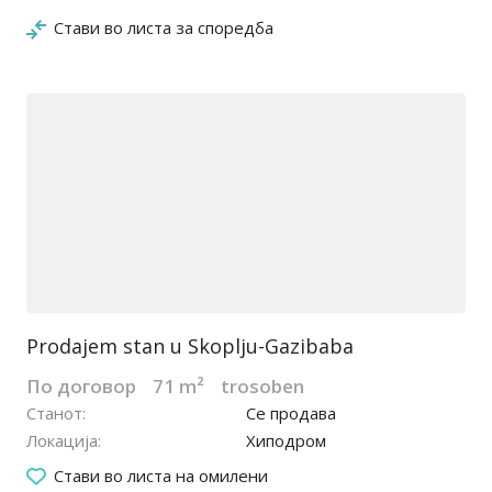
Стави во листа за споредба
Prodajem stan u Skoplju-Gazibaba
По договор
71 m²
trosoben
Станот
Се продава
Локација
Хиподром
16.03.2025
Стави во листа на омилени