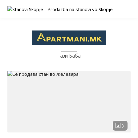
Гази Баба