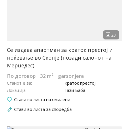
Се издава апартман за краток престој и
ноќевање во Скопје (позади салонот на
Мерцедес)
По договор
32 m²
garsonjera
Станот е за
Краток престој
Локација
Гази Баба
27.08.2024
Стави во листа на омилени
Стави во листа за споредба