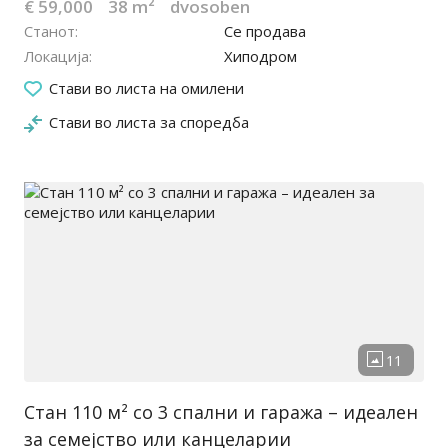
€ 59,000
38 m²
dvosoben
Станот
Се продава
Локација
Хиподром
24.03.2026
Стави во листа на омилени
Стави во листа за споредба
Стан 110 м² со 3 спални и гаража – идеален
за семејство или канцеларии