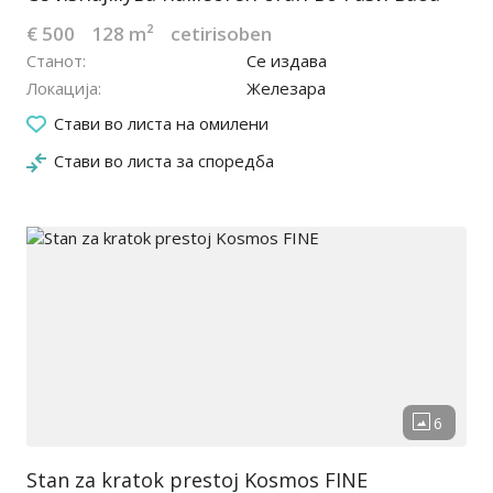
€ 500
128 m²
cetirisoben
Станот
Се издава
Локација
Железара
17.06.2026
Стави во листа на омилени
Стави во листа за споредба
Stan za kratok prestoj Kosmos FINE