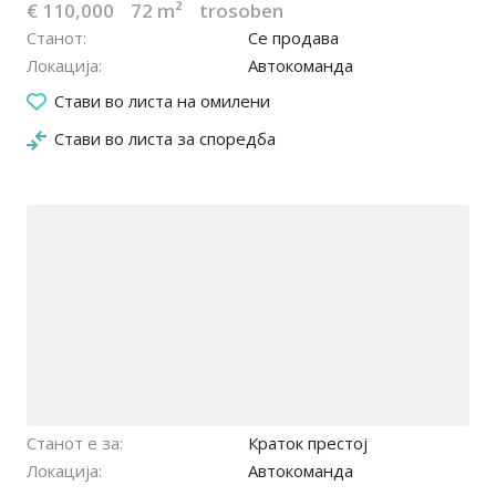
€ 110,000
72 m²
trosoben
Станот
Се продава
Локација
Автокоманда
25.12.2025
Стави во листа на омилени
Стави во листа за споредба
Станот е за
Краток престој
Локација
Автокоманда