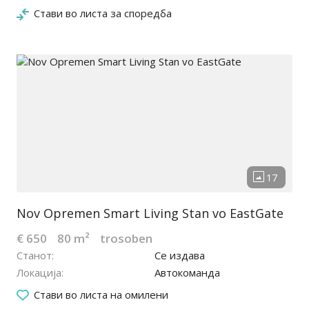
Стави во листа за споредба
Nov Opremen Smart Living Stan vo EastGate
€ 650
80 m²
trosoben
Станот
Се издава
Локација
Автокоманда
15.03.2025
Стави во листа на омилени