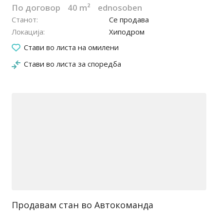
По договор
40 m²
ednosoben
Станот
Се продава
Локација
Хиподром
08.02.2026
Стави во листа на омилени
Стави во листа за споредба
Продавам стан во Автокоманда