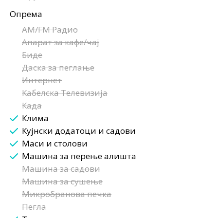
Опрема
AM/FM Радио
Апарат за кафе/чај
Биде
Даска за пеглање
Интернет
Кабелска Телевизија
Када
Клима
Кујнски додатоци и садови
Маси и столови
Машина за перење алишта
Машина за садови
Машина за сушење
Микробранова печка
Пегла