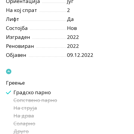
Ориентација
Југ
На кој спрат
2
Лифт
Да
Состојба
Нов
Изграден
2022
Реновиран
2022
Објавен
09.12.2022
Греење
Градско парно
Сопствено парно
На струја
На дрва
Соларно
Друго