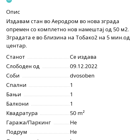
Опис
Издавам стан во Аеродром во нова зграда
опремен со комплетно нов намештај од 50 м2.
Зградата е во близина на Тобако2 на 5 мин.од
центар.
Станот
Се издава
Слободен од
09.12.2022
Соби
dvosoben
Спални
1
Бањи
1
Балкони
1
Квадратура
50 m²
Гаража/Паркинг
Не
Подрум
Не