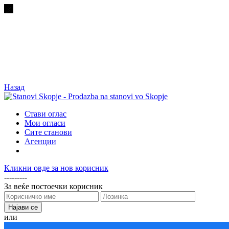
Назад
Стави оглас
Мои огласи
Сите станови
Агенции
Кликни овде за нов корисник
---------
За веќе постоечки корисник
или