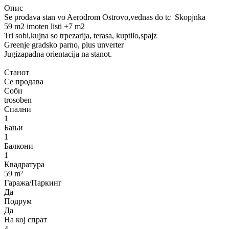
Опис
Se prodava stan vo Aerodrom Ostrovo,vednas do tc Skopjnka
59 m2 imoten listi +7 m2
Tri sobi,kujna so trpezarija, terasa, kuptilo,spajz
Greenje gradsko parno, plus unverter
Jugizapadna orientacija na stanot.
Станот
Се продава
Соби
trosoben
Спални
1
Бањи
1
Балкони
1
Квадратура
59 m²
Гаража/Паркинг
Да
Подрум
Да
На кој спрат
4