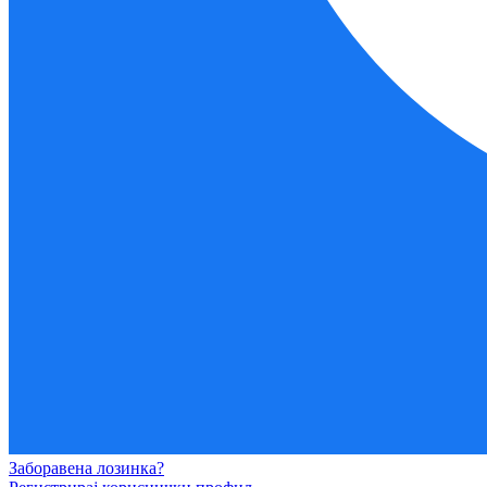
Заборавена лозинка?