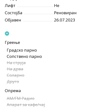
Лифт
Не
Состојба
Реновиран
Објавен
26.07.2023
Греење
Градско парно
Сопствено парно
На струја
На дрва
Соларно
Друго
Опрема
AM/FM Радио
Апарат за кафе/чај