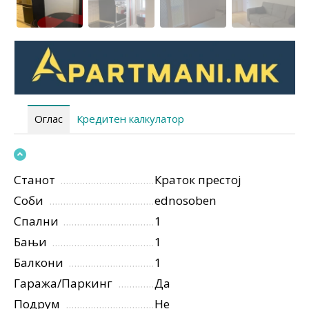
Оглас
Кредитен калкулатор
Станот
Краток престој
Соби
ednosoben
Спални
1
Бањи
1
Балкони
1
Гаража/Паркинг
Да
Подрум
Не