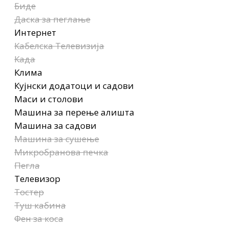
Биде
Даска за пеглање
Интернет
Кабелска Телевизија
Када
Клима
Кујнски додатоци и садови
Маси и столови
Машина за перење алишта
Машина за садови
Машина за сушење
Микробранова печка
Пегла
Телевизор
Тостер
Туш кабина
Фен за коса