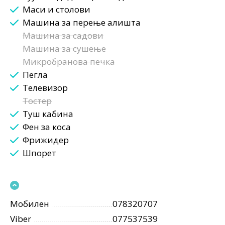
Маси и столови
Машина за перење алишта
Машина за садови
Машина за сушење
Микробранова печка
Пегла
Телевизор
Тостер
Туш кабина
Фен за коса
Фрижидер
Шпорет
Мобилен
078320707
Viber
077537539