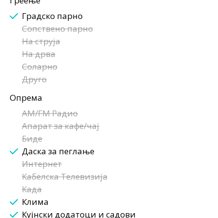
Греење
Градско парно
Сопствено парно
На струја
На дрва
Соларно
Друго
Опрема
AM/FM Радио
Апарат за кафе/чај
Биде
Даска за пеглање
Интернет
Кабелска Телевизија
Када
Клима
Кујнски додатоци и садови