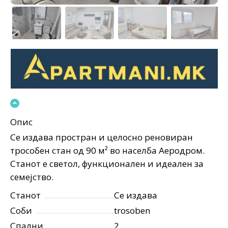
Опис
Се издава простран и целосно реновиран
трособен стан од 90 м² во населба Аеродром.
Станот е светол, функционален и идеален за
семејство.
Станот
Се издава
Соби
trosoben
Спални
2