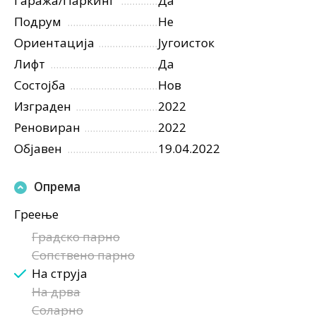
Гаража/Паркинг
Да
Подрум
Не
Ориентација
Југоисток
Лифт
Да
Состојба
Нов
Изграден
2022
Реновиран
2022
Објавен
19.04.2022
Опрема
Греење
Градско парно
Сопствено парно
На струја
На дрва
Соларно