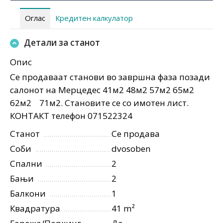
Оглас
Кредитен калкулатор
Детали за станот
Опис
Се продаваат станови во завршна фаза позади
салонот на Мерцедес 41м2 48м2 57м2 65м2
62м2 71м2. Становите се со имотен лист.
КОНТАКТ телефон 071522324
Станот
Се продава
Соби
dvosoben
Спални
2
Бањи
2
Балкони
1
Квадратура
41 m²