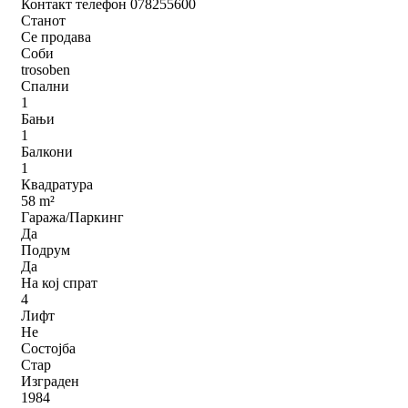
Контакт телефон 078255600
Станот
Се продава
Соби
trosoben
Спални
1
Бањи
1
Балкони
1
Квадратура
58 m²
Гаража/Паркинг
Да
Подрум
Да
На кој спрат
4
Лифт
Не
Состојба
Стар
Изграден
1984