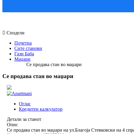
Сподели
Почетна
Сите станови
Гази Баба
Маџари
Се продава стан во маџари
Се продава стан во маџари
Оглас
Кредитен калкулатор
Детали за станот
Опис
Се продава стан во маџари на ул.Благоја Стевковски на 4 спр