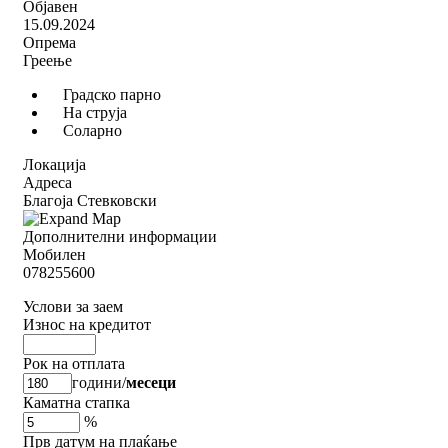
Објавен
15.09.2024
Опрема
Греење
Градско парно
На струја
Соларно
Локација
Адреса
Благоја Стевковски
Дополнителни информации
Мобилен
078255600
Услови за заем
Износ на кредитот
Рок на отплата
години
/
месеци
Каматна стапка
%
Прв датум на плаќање