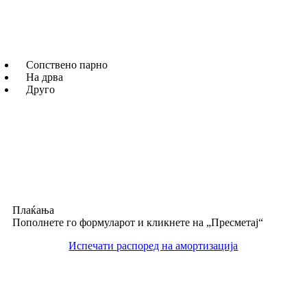
Сопствено парно
На дрва
Друго
Плаќања
Пополнете го формуларот и кликнете на „Пресметај“
Испечати
распоред на амортизација