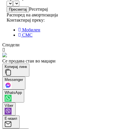
Ресетирај
Распоред на амортизација
Контактирај преку:
Мобилен
СМС
Сподели
Се продава стан во маџари
Копирај линк
Messenger
WhatsApp
Viber
Е-маил