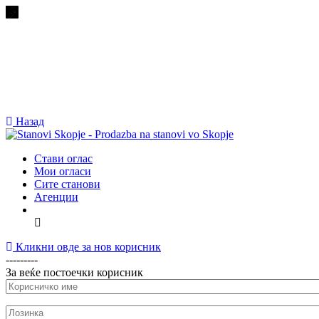
Назад
Стави оглас
Мои огласи
Сите станови
Агенции
Кликни овде за нов корисник
---------
За веќе постоечки корисник