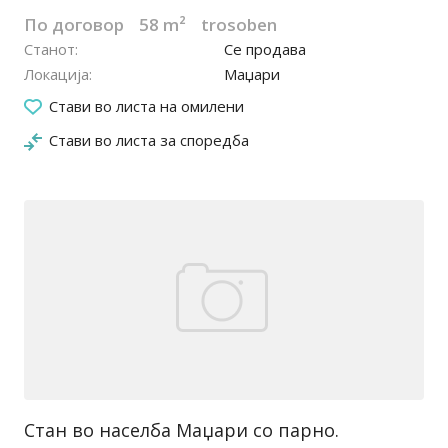
По договор
58 m²
trosoben
Станот
Се продава
Локација
Маџари
15.09.2024
Стави во листа на омилени
Стави во листа за споредба
Стан во населба Маџари со парно.