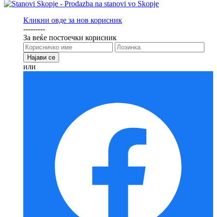
Кликни овде за нов корисник
---------
За веќе постоечки корисник
или