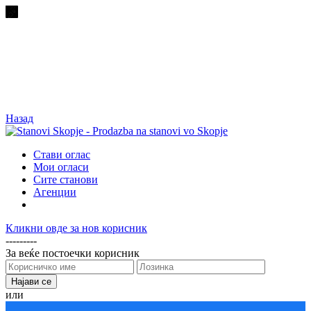
Назад
Стави оглас
Мои огласи
Сите станови
Агенции
Кликни овде за нов корисник
---------
За веќе постоечки корисник
или