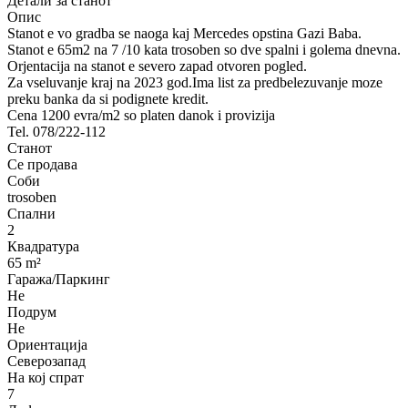
Детали за станот
Опис
Stanot e vo gradba se naoga kaj Mercedes opstina Gazi Baba.
Stanot e 65m2 na 7 /10 kata trosoben so dve spalni i golema dnevna.
Orjentacija na stanot e severo zapad otvoren pogled.
Za vseluvanje kraj na 2023 god.Ima list za predbelezuvanje moze
preku banka da si podignete kredit.
Cena 1200 evra/m2 so platen danok i provizija
Tel. 078/222-112
Станот
Се продава
Соби
trosoben
Спални
2
Квадратура
65 m²
Гаража/Паркинг
Не
Подрум
Не
Ориентација
Северозапад
На кој спрат
7