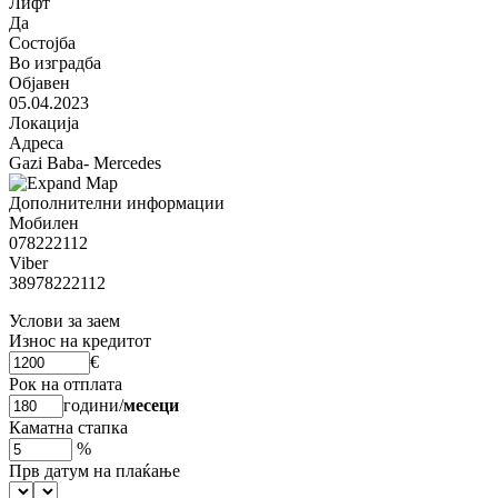
Лифт
Да
Состојба
Во изградба
Објавен
05.04.2023
Локација
Адреса
Gazi Baba- Mercedes
Дополнителни информации
Мобилен
078222112
Viber
38978222112
Услови за заем
Износ на кредитот
€
Рок на отплата
години
/
месеци
Каматна стапка
%
Прв датум на плаќање