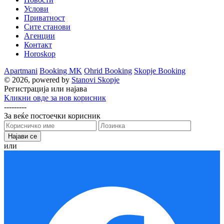
Услови
Приватност
Сите станови
Агенции
Контакт
Horoskop
Apartmani
Booking MK
Ohrid Booking
Skopje Booking
© 2026, powered by
Stanovi Skopje
Регистрација или најава
Кликни овде за нов корисник
---------
За веќе постоечки корисник
или