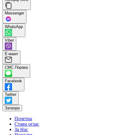
Messenger
WhatsApp
Viber
Е-маил
СМС Порака
Facebook
Twitter
Затвори
Почетна
Стави оглас
За Нас
Новости