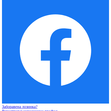
Заборавена лозинка?