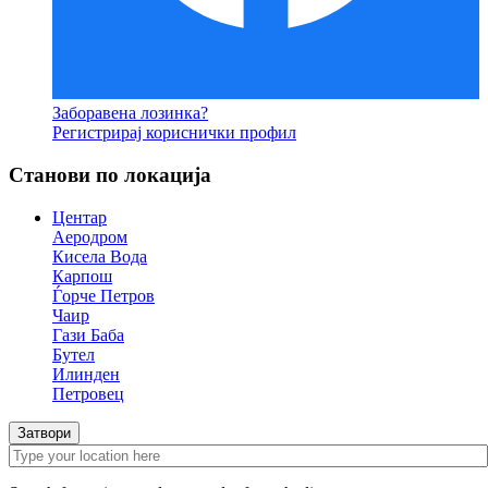
Заборавена лозинка?
Регистрирај кориснички профил
Станови по локација
Центар
Аеродром
Кисела Вода
Карпош
Ѓорче Петров
Чаир
Гази Баба
Бутел
Илинден
Петровец
Затвори