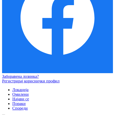
Заборавена лозинка?
Регистрирај кориснички профил
Локација
Омилени
Најави се
Пораки
Спореди