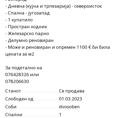
- Дневна (кујна и трпезарија) - североисток
- Спална - југозапад
- 1 купатило
- Простран ходник
- Железарско парно
- Делумно реновиран
- Може и реновиран и опремен 1100 € би била
цената за м2
За подетално на
076428326 или
078206630
Станот
Се продава
Слободен од
01.03.2023
Соби
dvosoben
Спални
1