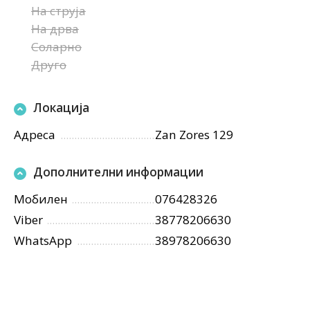
На струја
На дрва
Соларно
Друго
Локација
Адреса
Zan Zores 129
Дополнителни информации
Мобилен
076428326
Viber
38778206630
WhatsApp
38978206630