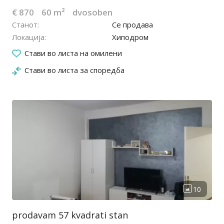
€ 870
60 m²
dvosoben
Станот
Се продава
Локација
Хиподром
01.03.2023
Стави во листа на омилени
Стави во листа за споредба
prodavam 57 kvadrati stan