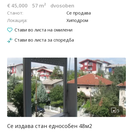
€ 45,000
57 m²
dvosoben
Станот
Се продава
Локација
Хиподром
28.01.2023
Стави во листа на омилени
Стави во листа за споредба
Се издава стан еднособен 48м2