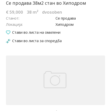
Се продава 38м2 стан во Хиподром
€ 59,000
38 m²
dvosoben
Станот
Се продава
Локација
Хиподром
24.03.2026
Стави во листа на омилени
Стави во листа за споредба