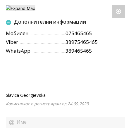
Дополнителни информации
Мобилен
075465465
Viber
38975465465
WhatsApp
389465465
Slavica Georgievska
Корисникот е регистриран од 24.09.2023