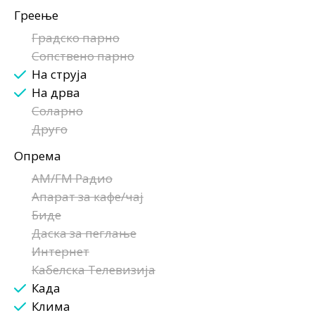
Греење
Градско парно
Сопствено парно
На струја
На дрва
Соларно
Друго
Опрема
AM/FM Радио
Апарат за кафе/чај
Биде
Даска за пеглање
Интернет
Кабелска Телевизија
Када
Клима