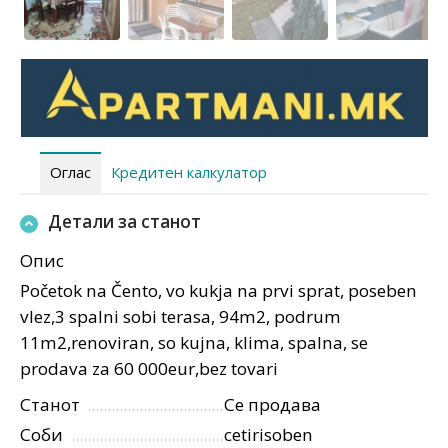
Оглас
Кредитен калкулатор
Детали за станот
Опис
Početok na Čento, vo kukja na prvi sprat, poseben
vlez,3 spalni sobi terasa, 94m2, podrum
11m2,renoviran, so kujna, klima, spalna, se
prodava za 60 000eur,bez tovari
Станот
Се продава
Соби
cetirisoben