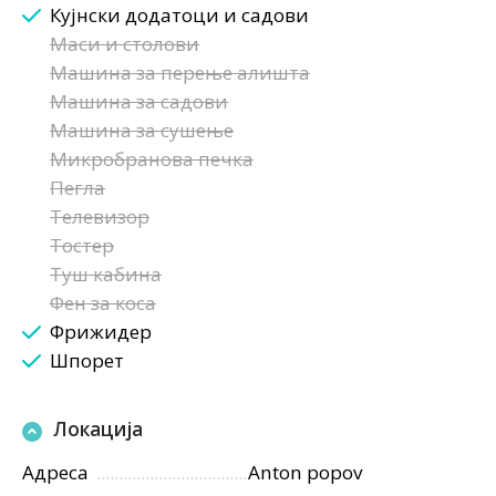
Кујнски додатоци и садови
Маси и столови
Машина за перење алишта
Машина за садови
Машина за сушење
Микробранова печка
Пегла
Телевизор
Тостер
Туш кабина
Фен за коса
Фрижидер
Шпорет
Локација
Адреса
Anton popov