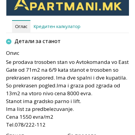
Оглас
Кредитен калкулатор
Детали за станот
Опис
Se prodava trosoben stan vo Avtokomanda vo East
Gate od 71m2 na 6/9 kata stanot e trosoben so
prekrasen raspored. Ima dve spalni i dve kupatila.
So prekrasen pogled.Ima i graza pod zgrada od
13m2 na vtoro nivo cena 8000 evra.
Stanot ima gradsko parno i lift.
Ima list za predbelezuvanje.
Cena 1550 evra/m2
Tel.078/222-112