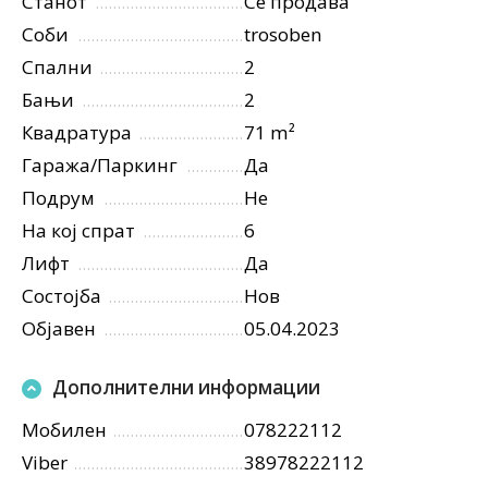
Станот
Се продава
Соби
trosoben
Спални
2
Бањи
2
Квадратура
71 m²
Гаража/Паркинг
Да
Подрум
Не
На кој спрат
6
Лифт
Да
Состојба
Нов
Објавен
05.04.2023
Дополнителни информации
Мобилен
078222112
Viber
38978222112