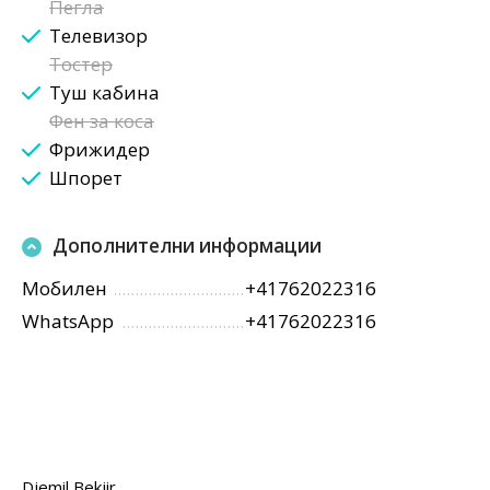
Пегла
Телевизор
Тостер
Туш кабина
Фен за коса
Фрижидер
Шпорет
Дополнителни информации
Мобилен
+41762022316
WhatsApp
+41762022316
Djemil Bekjir