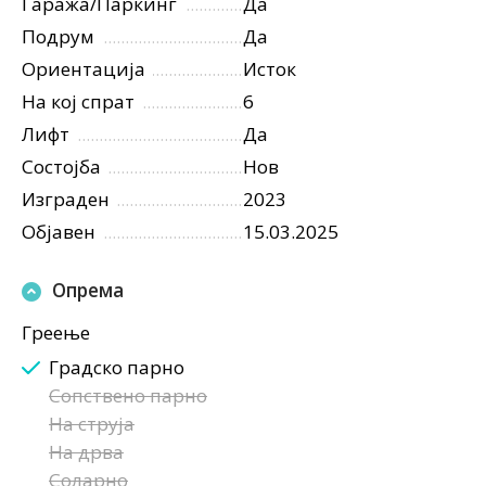
Гаража/Паркинг
Да
Подрум
Да
Ориентација
Исток
На кој спрат
6
Лифт
Да
Состојба
Нов
Изграден
2023
Објавен
15.03.2025
Опрема
Греење
Градско парно
Сопствено парно
На струја
На дрва
Соларно