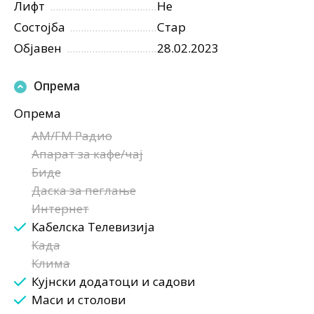
Лифт
Не
Состојба
Стар
Објавен
28.02.2023
Опрема
Опрема
AM/FM Радио
Апарат за кафе/чај
Биде
Даска за пеглање
Интернет
Кабелска Телевизија
Када
Клима
Кујнски додатоци и садови
Маси и столови