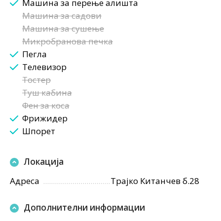
Машина за перење алишта
Машина за садови
Машина за сушење
Микробранова печка
Пегла
Телевизор
Тостер
Туш кабина
Фен за коса
Фрижидер
Шпорет
Локација
Адреса
Трајко Китанчев б.28
Дополнителни информации