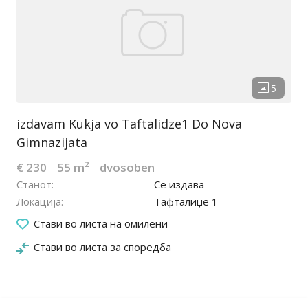
izdavam Kukja vo Taftalidze1 Do Nova
Gimnazijata
€ 230
55 m²
dvosoben
Станот
Се издава
Локација
Тафталиџе 1
18.04.2022
Стави во листа на омилени
Стави во листа за споредба