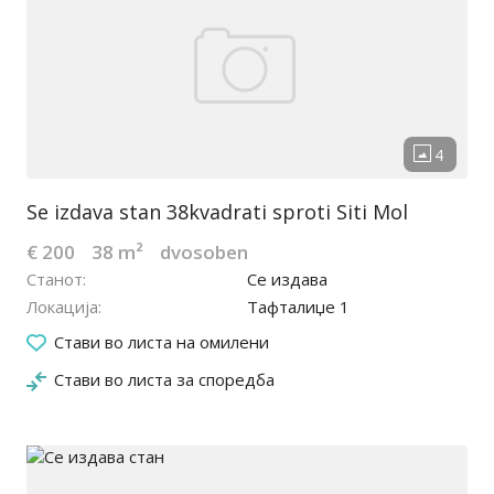
Se izdava stan 38kvadrati sproti Siti Mol
€ 200
38 m²
dvosoben
Станот
Се издава
Локација
Тафталиџе 1
15.06.2022
Стави во листа на омилени
Стави во листа за споредба