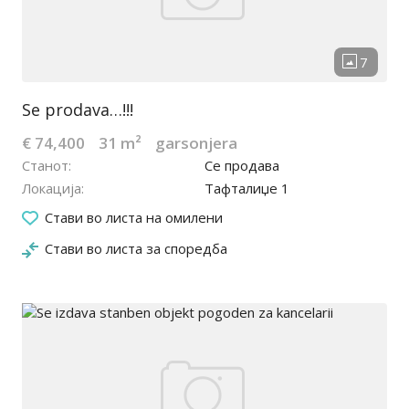
Se prodava…!!!
€ 74,400
31 m²
garsonjera
Станот
Се продава
Локација
Тафталиџе 1
15.01.2024
Стави во листа на омилени
Стави во листа за споредба