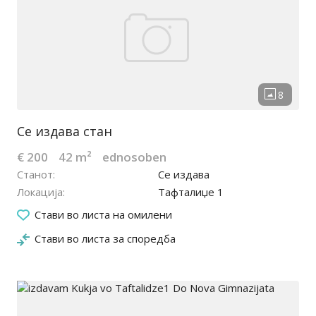
Се издава стан
€ 200
42 m²
ednosoben
Станот
Се издава
Локација
Тафталиџе 1
22.04.2022
Стави во листа на омилени
Стави во листа за споредба