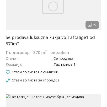
Se prodava luksuzna kukja vo Taftalige1 od
370m2
По договор
370 m²
petsoben
Станот
Се продава
Локација
Тафталиџе 1
06.04.2023
Стави во листа на омилени
Стави во листа за споредба