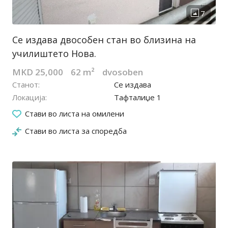
Се издава двособен стан во близина на
училиштето Нова.
MKD 25,000
62 m²
dvosoben
Станот
Се издава
Локација
Тафталиџе 1
02.04.2025
Стави во листа на омилени
Стави во листа за споредба