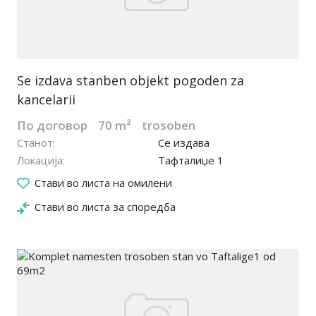
Se izdava stanben objekt pogoden za
kancelarii
По договор
70 m²
trosoben
Станот
Се издава
Локација
Тафталиџе 1
09.06.2023
Стави во листа на омилени
Стави во листа за споредба