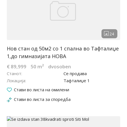
Нов стан од 50м2 со 1 спална во Тафталиџе
1,до гимназијата НОВА
€ 89,999
50 m²
dvosoben
Станот
Се продава
Локација
Тафталиџе 1
14.11.2022
Стави во листа на омилени
Стави во листа за споредба