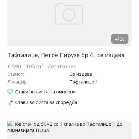
Тафталиџе, Петре Пирузе бр.4 , се издава
€ 590
105 m²
cetirisoben
Станот
Се издава
Локација
Тафталиџе 1
09.01.2023
Стави во листа на омилени
Стави во листа за споредба