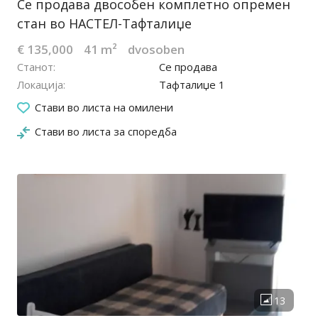
Се продава двособен комплетно опремен
стан во НАСТЕЛ-Тафталиџе
€ 135,000
41 m²
dvosoben
Станот
Се продава
Локација
Тафталиџе 1
24.09.2025
Стави во листа на омилени
Стави во листа за споредба