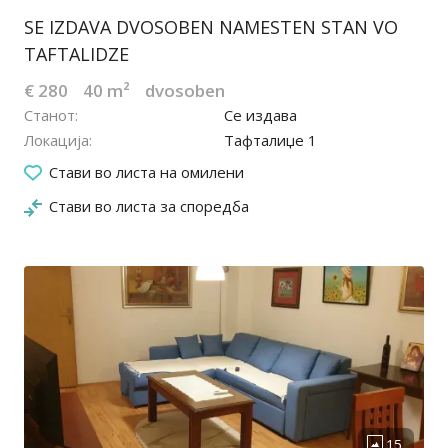
SE IZDAVA DVOSOBEN NAMESTEN STAN VO
TAFTALIDZE
€ 280
40 m²
dvosoben
Станот
Се издава
Локација
Тафталиџе 1
25.07.2025
Стави во листа на омилени
Стави во листа за споредба