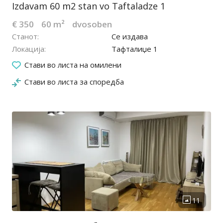
Izdavam 60 m2 stan vo Taftaladze 1
€ 350
60 m²
dvosoben
Станот
Се издава
Локација
Тафталиџе 1
16.07.2026
Стави во листа на омилени
Стави во листа за споредба