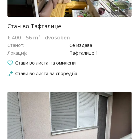
Стан во Тафталиџе
€ 400
56 m²
dvosoben
Станот
Се издава
Локација
Тафталиџе 1
17.06.2025
Стави во листа на омилени
Стави во листа за споредба