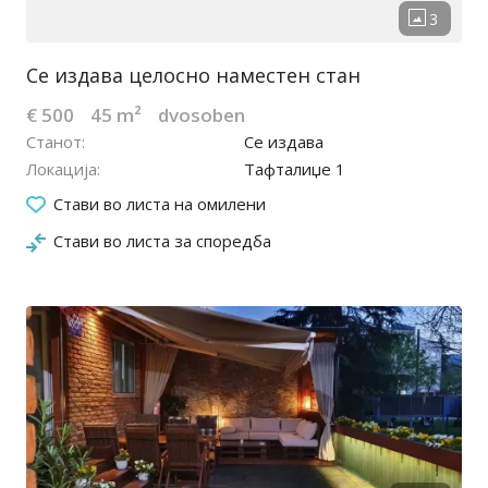
Се издава целосно наместен стан
€ 500
45 m²
dvosoben
Станот
Се издава
Локација
Тафталиџе 1
21.07.2025
Стави во листа на омилени
Стави во листа за споредба