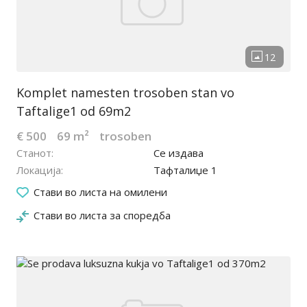
Komplet namesten trosoben stan vo
Taftalige1 od 69m2
€ 500
69 m²
trosoben
Станот
Се издава
Локација
Тафталиџе 1
06.04.2023
Стави во листа на омилени
Стави во листа за споредба