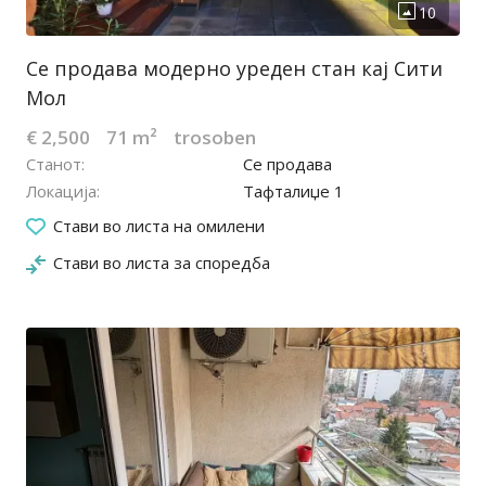
Се продава модерно уреден стан кај Сити
Мол
€ 2,500
71 m²
trosoben
Станот
Се продава
Локација
Тафталиџе 1
10.07.2025
Стави во листа на омилени
Стави во листа за споредба