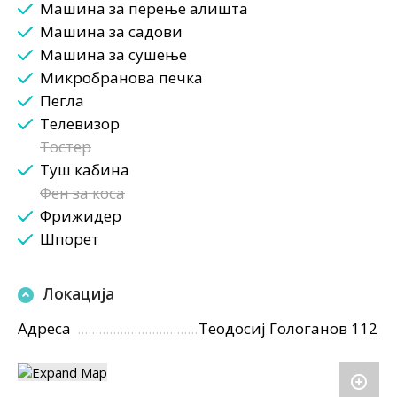
Машина за перење алишта
Машина за садови
Машина за сушење
Микробранова печка
Пегла
Телевизор
Тостер
Туш кабина
Фен за коса
Фрижидер
Шпорет
Локација
Адреса
Теодосиј Гологанов 112