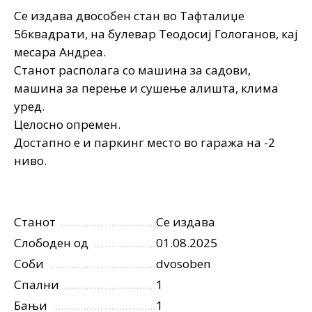
Се издава двособен стан во Тафталиџе
56квадрати, на булевар Теодосиј Гологанов, кај
месара Андреа.
Станот располага со машина за садови,
машина за перење и сушење алишта, клима
уред.
Целосно опремен.
Достапно е и паркинг место во гаража на -2
ниво.
Станот
Се издава
Слободен од
01.08.2025
Соби
dvosoben
Спални
1
Бањи
1