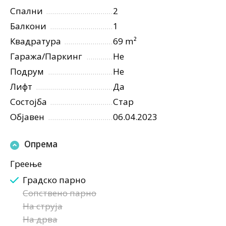
Спални
2
Балкони
1
Квадратура
69 m²
Гаража/Паркинг
Не
Подрум
Не
Лифт
Да
Состојба
Стар
Објавен
06.04.2023
Опрема
Греење
Градско парно
Сопствено парно
На струја
На дрва