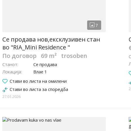
Се продава нов,ексклузивен стан
во "RIA_Mini Residence "
По договор
69 m²
trosoben
Л
Станот
Се продава
Локација
Влае 1
Стави во листа на омилени
2
Стави во листа за споредба
27.01.2026