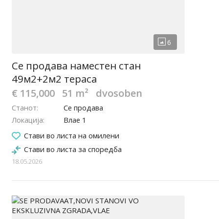
Се продава наместен стан
49м2+2м2 тераса
€ 115,000
51 m²
dvosoben
Станот
Се продава
Локација
Влае 1
Стави во листа на омилени
Стави во листа за споредба
18.05.2026