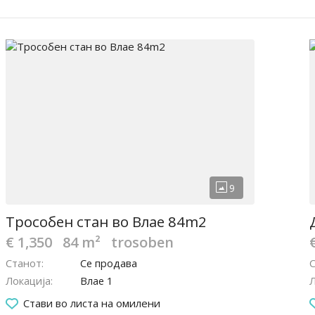
Трособен стан во Влае 84m2
€ 1,350
84 m²
trosoben
Станот
Се продава
Локација
Влае 1
Л
Стави во листа на омилени