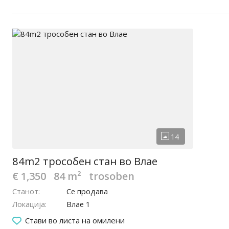
84m2 трособен стан во Влае
€ 1,350
84 m²
trosoben
Станот
Се продава
Локација
Влае 1
Стави во листа на омилени