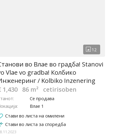
Станови во Влае во градба! Stanovi
vo Vlae vo gradba! Колбико
Инженеринг / Kolbiko Inzenering
€ 1,430
86 m²
cetirisoben
Станот
Се продава
окација
Влае 1
Стави во листа на омилени
Стави во листа за споредба
8.11.2023