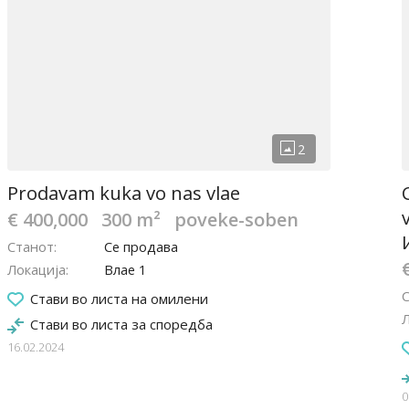
Prodavam kuka vo nas vlae
€ 400,000
300 m²
poveke-soben
Станот
Се продава
Локација
Влае 1
Стави во листа на омилени
Л
Стави во листа за споредба
16.02.2024
0