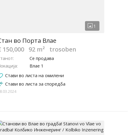
Стан во Порта Влае
€ 150,000
92 m²
trosoben
Станот
Се продава
окација
Влае 1
Стави во листа на омилени
Стави во листа за споредба
8.03.2024