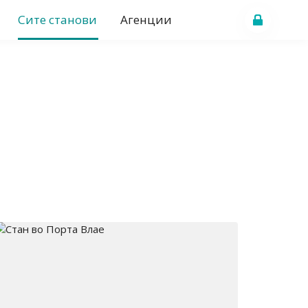
Сите станови
Агенции