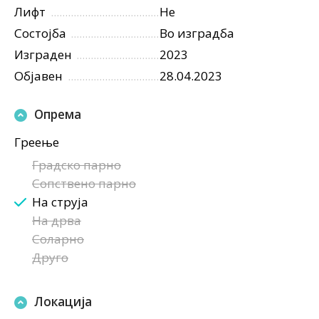
Лифт
Не
Состојба
Во изградба
Изграден
2023
Објавен
28.04.2023
Опрема
Греење
Градско парно
Сопствено парно
На струја
На дрва
Соларно
Друго
Локација