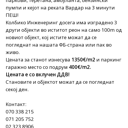
паркови, теретана, амбуланта, бензински
пумпи и кејот на реката Вардар на 3 минути
ПЕШ!
Колбико Инженеринг досега има изградено 3
други објекти во иститот реон на само 100m од
новиот објект, кој истите можат да се
погледнат на нашата ФБ-страна или пак во
живо.
Цената за станот изнесува
1350€/m2
и паркинг
гаражно место со подрум
400€/m2.
Цената е со вклучен ДДВ!
Становите и објектот можат да се погледнат
секој ден.
Контакт:
070 338 215
071 205 752
02 323 8906