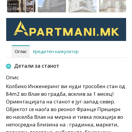
Оглас
Кредитен калкулатор
Детали за станот
Опис
Колбико Инженеринг ви нуди трособен стан од
84m2 во Влае во градба, вселив за 1 месец!
Ориентацијата на станот е југ-запад-север.
Објектот се наоѓа во реонот Франце Прешерн
во населба Влае на мирна и тивка локација во
непосредна близина на : градинка, маркети,