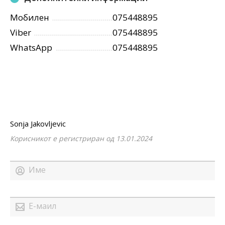
Мобилен
075448895
Viber
075448895
WhatsApp
075448895
Sonja Jakovljevic
Корисникот е регистриран од 13.01.2024