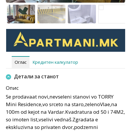
Оглас
Кредитен калкулатор
Детали за станот
Опис
Se prodavaat novi,nevseleni stanovi vo TORRY
Mini Residence,vo srceto na staro,zelenoVlae,na
100m od kejot na Vardar.Kvadratura od 50 i 74M2,
so imoten list,vselivi vednaš.Zgradata e
ekskluzivna so privaten dvor,podzemni