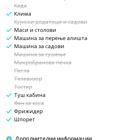
Када
Клима
Кујнски додатоци и садови
Маси и столови
Машина за перење алишта
Машина за садови
Машина за сушење
Микробранова печка
Пегла
Телевизор
Тостер
Туш кабина
Фен за коса
Фрижидер
Шпорет
Дополнителни информации