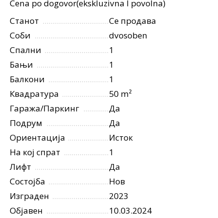
Cena po dogovor(ekskluzivna I povolna)
Станот
Се продава
Соби
dvosoben
Спални
1
Бањи
1
Балкони
1
Квадратура
50 m²
Гаража/Паркинг
Да
Подрум
Да
Ориентација
Исток
На кој спрат
1
Лифт
Да
Состојба
Нов
Изграден
2023
Објавен
10.03.2024