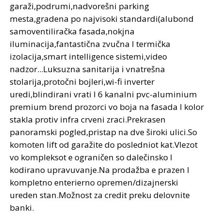
garaži,podrumi,nadvorešni parking
mesta,gradena po najvisoki standardi(alubond
samoventiliračka fasada,nokjna
iluminacija,fantastična zvučna I termička
izolacija,smart intelligence sistemi,video
nadzor...Luksuzna sanitarija i vnatrešna
stolarija,protočni bojleri,wi-fi inverter
uredi,blindirani vrati I 6 kanalni pvc-aluminium
premium brend prozorci vo boja na fasada I kolor
stakla protiv infra crveni zraci.Prekrasen
panoramski pogled,pristap na dve široki ulici.So
komoten lift od garažite do posledniot kat.Vlezot
vo kompleksot e ograničen so dalečinsko I
kodirano upravuvanje.Na prodažba e prazen I
kompletno enterierno opremen/dizajnerski
ureden stan.Možnost za credit preku delovnite
banki.