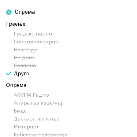
Опрема
Греење
Градско парно
Сопствено парно
На струја
На дрва
Соларно
Друго
Опрема
AM/FM Радио
Апарат за кафе/чај
Биде
Даска за пеглање
Интернет
Кабелска Телевизија